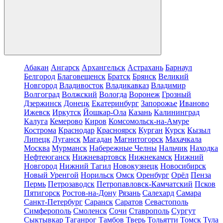
Абакан
Ангарск
Архангельск
Астрахань
Барнаул
Белгород
Благовещенск
Братск
Брянск
Великий
Новгород
Владивосток
Владикавказ
Владимир
Волгоград
Волжский
Вологда
Воронеж
Грозный
Дзержинск
Донецк
Екатеринбург
Запорожье
Иваново
Ижевск
Иркутск
Йошкар-Ола
Казань
Калининград
Калуга
Кемерово
Киров
Комсомольск-на-Амуре
Кострома
Краснодар
Красноярск
Курган
Курск
Кызыл
Липецк
Луганск
Магадан
Магнитогорск
Махачкала
Москва
Мурманск
Набережные Челны
Нальчик
Находка
Нефтеюганск
Нижневартовск
Нижнекамск
Нижний
Новгород
Нижний Тагил
Новокузнецк
Новосибирск
Новый Уренгой
Норильск
Омск
Оренбург
Орёл
Пенза
Пермь
Петрозаводск
Петропавловск-Камчатский
Псков
Пятигорск
Ростов-на-Дону
Рязань
Салехард
Самара
Санкт-Петербург
Саранск
Саратов
Севастополь
Симферополь
Смоленск
Сочи
Ставрополь
Сургут
Сыктывкар
Таганрог
Тамбов
Тверь
Тольятти
Томск
Тула