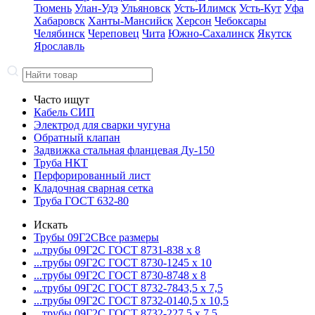
Тюмень
Улан-Удэ
Ульяновск
Усть-Илимск
Усть-Кут
Уфа
Хабаровск
Ханты-Мансийск
Херсон
Чебоксары
Челябинск
Череповец
Чита
Южно-Сахалинск
Якутск
Ярославль
Часто ищут
Кабель СИП
Электрод для сварки чугуна
Обратный клапан
Задвижка стальная фланцевая Ду-150
Труба НКТ
Перфорированный лист
Кладочная сварная сетка
Труба ГОСТ 632-80
Искать
Трубы 09Г2С
Все размеры
...трубы 09Г2С ГОСТ 8731-8
38 x 8
...трубы 09Г2С ГОСТ 8730-12
45 x 10
...трубы 09Г2С ГОСТ 8730-87
48 x 8
...трубы 09Г2С ГОСТ 8732-78
43,5 x 7,5
...трубы 09Г2С ГОСТ 8732-01
40,5 x 10,5
...трубы 09Г2С ГОСТ 8732-22
7,5 x 7,5