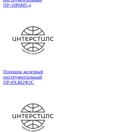
ПР-10Р6М5-д
Порошок железный
инструментальный
ПР-8Х4В2Ф2С