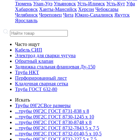
Тюмень
Улан-Удэ
Ульяновск
Усть-Илимск
Усть-Кут
Уфа
Хабаровск
Ханты-Мансийск
Херсон
Чебоксары
Челябинск
Череповец
Чита
Южно-Сахалинск
Якутск
Ярославль
Часто ищут
Кабель СИП
Электрод для сварки чугуна
Обратный клапан
Задвижка стальная фланцевая Ду-150
Труба НКТ
Перфорированный лист
Кладочная сварная сетка
Труба ГОСТ 632-80
Искать
Трубы 09Г2С
Все размеры
...трубы 09Г2С ГОСТ 8731-8
38 x 8
...трубы 09Г2С ГОСТ 8730-12
45 x 10
...трубы 09Г2С ГОСТ 8730-87
48 x 8
...трубы 09Г2С ГОСТ 8732-78
43,5 x 7,5
...трубы 09Г2С ГОСТ 8732-01
40,5 x 10,5
...трубы 09Г2С ГОСТ 8732-22
7,5 x 7,5