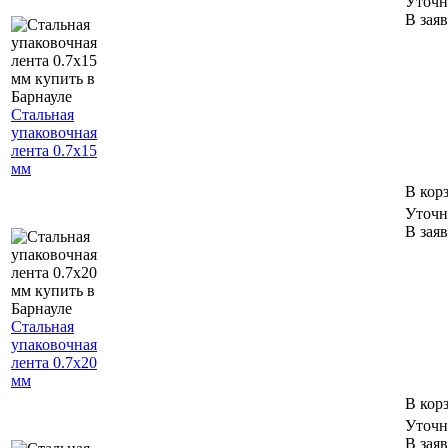
Уточн
В зая
Стальная
упаковочная
лента 0.7х15
мм
В кор
Уточн
В зая
Стальная
упаковочная
лента 0.7х20
мм
В кор
Уточн
В зая