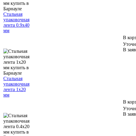
Стальная
упаковочная
лента 0.9х40
мм
В кор
Уточн
В зая
Стальная
упаковочная
лента 1х20
мм
В кор
Уточн
В зая