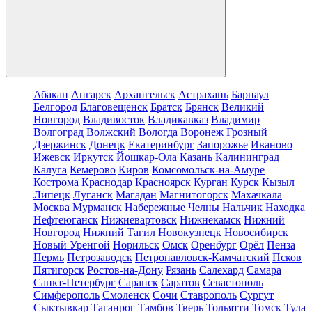
Абакан
Ангарск
Архангельск
Астрахань
Барнаул
Белгород
Благовещенск
Братск
Брянск
Великий
Новгород
Владивосток
Владикавказ
Владимир
Волгоград
Волжский
Вологда
Воронеж
Грозный
Дзержинск
Донецк
Екатеринбург
Запорожье
Иваново
Ижевск
Иркутск
Йошкар-Ола
Казань
Калининград
Калуга
Кемерово
Киров
Комсомольск-на-Амуре
Кострома
Краснодар
Красноярск
Курган
Курск
Кызыл
Липецк
Луганск
Магадан
Магнитогорск
Махачкала
Москва
Мурманск
Набережные Челны
Нальчик
Находка
Нефтеюганск
Нижневартовск
Нижнекамск
Нижний
Новгород
Нижний Тагил
Новокузнецк
Новосибирск
Новый Уренгой
Норильск
Омск
Оренбург
Орёл
Пенза
Пермь
Петрозаводск
Петропавловск-Камчатский
Псков
Пятигорск
Ростов-на-Дону
Рязань
Салехард
Самара
Санкт-Петербург
Саранск
Саратов
Севастополь
Симферополь
Смоленск
Сочи
Ставрополь
Сургут
Сыктывкар
Таганрог
Тамбов
Тверь
Тольятти
Томск
Тула