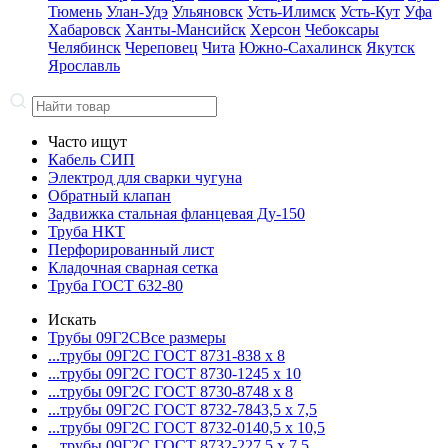
Тюмень
Улан-Удэ
Ульяновск
Усть-Илимск
Усть-Кут
Уфа
Хабаровск
Ханты-Мансийск
Херсон
Чебоксары
Челябинск
Череповец
Чита
Южно-Сахалинск
Якутск
Ярославль
Часто ищут
Кабель СИП
Электрод для сварки чугуна
Обратный клапан
Задвижка стальная фланцевая Ду-150
Труба НКТ
Перфорированный лист
Кладочная сварная сетка
Труба ГОСТ 632-80
Искать
Трубы 09Г2С
Все размеры
...трубы 09Г2С ГОСТ 8731-8
38 x 8
...трубы 09Г2С ГОСТ 8730-12
45 x 10
...трубы 09Г2С ГОСТ 8730-87
48 x 8
...трубы 09Г2С ГОСТ 8732-78
43,5 x 7,5
...трубы 09Г2С ГОСТ 8732-01
40,5 x 10,5
...трубы 09Г2С ГОСТ 8732-22
7,5 x 7,5