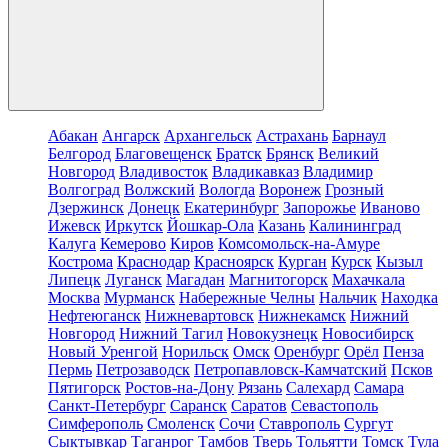
Абакан
Ангарск
Архангельск
Астрахань
Барнаул
Белгород
Благовещенск
Братск
Брянск
Великий
Новгород
Владивосток
Владикавказ
Владимир
Волгоград
Волжский
Вологда
Воронеж
Грозный
Дзержинск
Донецк
Екатеринбург
Запорожье
Иваново
Ижевск
Иркутск
Йошкар-Ола
Казань
Калининград
Калуга
Кемерово
Киров
Комсомольск-на-Амуре
Кострома
Краснодар
Красноярск
Курган
Курск
Кызыл
Липецк
Луганск
Магадан
Магнитогорск
Махачкала
Москва
Мурманск
Набережные Челны
Нальчик
Находка
Нефтеюганск
Нижневартовск
Нижнекамск
Нижний
Новгород
Нижний Тагил
Новокузнецк
Новосибирск
Новый Уренгой
Норильск
Омск
Оренбург
Орёл
Пенза
Пермь
Петрозаводск
Петропавловск-Камчатский
Псков
Пятигорск
Ростов-на-Дону
Рязань
Салехард
Самара
Санкт-Петербург
Саранск
Саратов
Севастополь
Симферополь
Смоленск
Сочи
Ставрополь
Сургут
Сыктывкар
Таганрог
Тамбов
Тверь
Тольятти
Томск
Тула