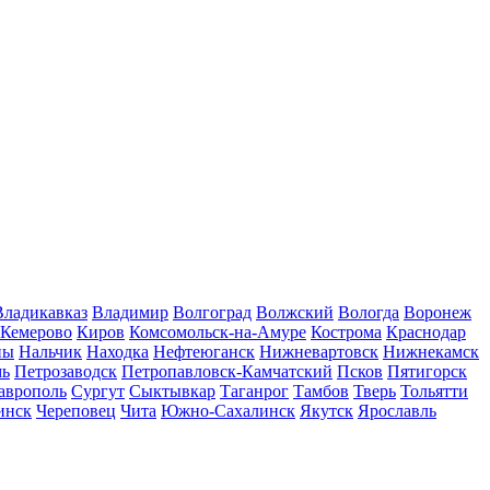
Владикавказ
Владимир
Волгоград
Волжский
Вологда
Воронеж
Кемерово
Киров
Комсомольск-на-Амуре
Кострома
Краснодар
ны
Нальчик
Находка
Нефтеюганск
Нижневартовск
Нижнекамск
мь
Петрозаводск
Петропавловск-Камчатский
Псков
Пятигорск
аврополь
Сургут
Сыктывкар
Таганрог
Тамбов
Тверь
Тольятти
инск
Череповец
Чита
Южно-Сахалинск
Якутск
Ярославль