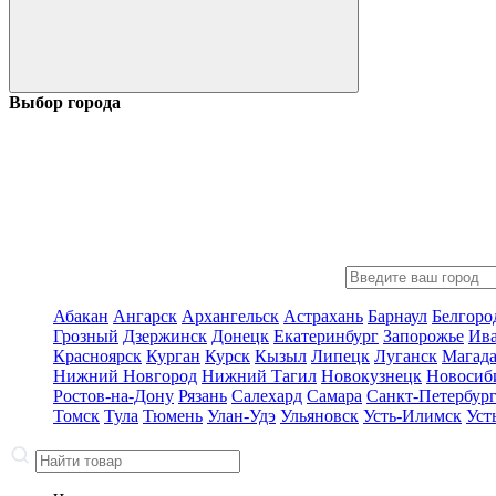
Выбор города
Абакан
Ангарск
Архангельск
Астрахань
Барнаул
Белгоро
Грозный
Дзержинск
Донецк
Екатеринбург
Запорожье
Ив
Красноярск
Курган
Курск
Кызыл
Липецк
Луганск
Магад
Нижний Новгород
Нижний Тагил
Новокузнецк
Новосиб
Ростов-на-Дону
Рязань
Салехард
Самара
Санкт-Петербур
Томск
Тула
Тюмень
Улан-Удэ
Ульяновск
Усть-Илимск
Уст