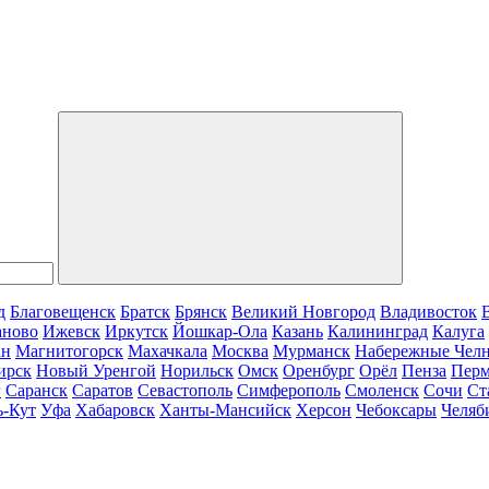
д
Благовещенск
Братск
Брянск
Великий Новгород
Владивосток
аново
Ижевск
Иркутск
Йошкар-Ола
Казань
Калининград
Калуга
ан
Магнитогорск
Махачкала
Москва
Мурманск
Набережные Чел
ирск
Новый Уренгой
Норильск
Омск
Оренбург
Орёл
Пенза
Пер
г
Саранск
Саратов
Севастополь
Симферополь
Смоленск
Сочи
Ст
ь-Кут
Уфа
Хабаровск
Ханты-Мансийск
Херсон
Чебоксары
Челяб