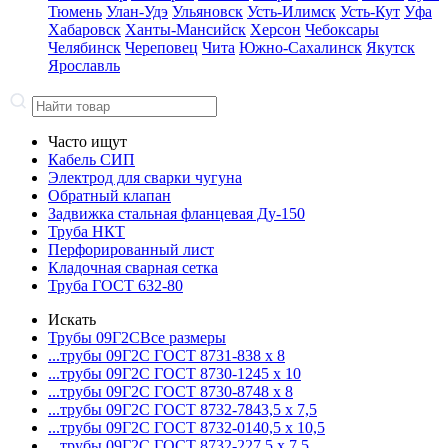
Тюмень
Улан-Удэ
Ульяновск
Усть-Илимск
Усть-Кут
Уфа
Хабаровск
Ханты-Мансийск
Херсон
Чебоксары
Челябинск
Череповец
Чита
Южно-Сахалинск
Якутск
Ярославль
Часто ищут
Кабель СИП
Электрод для сварки чугуна
Обратный клапан
Задвижка стальная фланцевая Ду-150
Труба НКТ
Перфорированный лист
Кладочная сварная сетка
Труба ГОСТ 632-80
Искать
Трубы 09Г2С
Все размеры
...трубы 09Г2С ГОСТ 8731-8
38 x 8
...трубы 09Г2С ГОСТ 8730-12
45 x 10
...трубы 09Г2С ГОСТ 8730-87
48 x 8
...трубы 09Г2С ГОСТ 8732-78
43,5 x 7,5
...трубы 09Г2С ГОСТ 8732-01
40,5 x 10,5
...трубы 09Г2С ГОСТ 8732-22
7,5 x 7,5