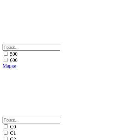
500
600
Марка
С0
С1
С2