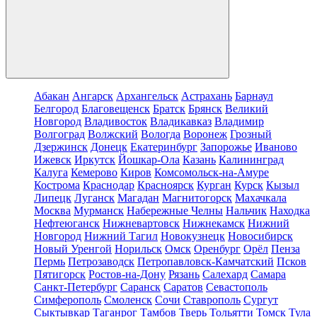
Абакан
Ангарск
Архангельск
Астрахань
Барнаул
Белгород
Благовещенск
Братск
Брянск
Великий
Новгород
Владивосток
Владикавказ
Владимир
Волгоград
Волжский
Вологда
Воронеж
Грозный
Дзержинск
Донецк
Екатеринбург
Запорожье
Иваново
Ижевск
Иркутск
Йошкар-Ола
Казань
Калининград
Калуга
Кемерово
Киров
Комсомольск-на-Амуре
Кострома
Краснодар
Красноярск
Курган
Курск
Кызыл
Липецк
Луганск
Магадан
Магнитогорск
Махачкала
Москва
Мурманск
Набережные Челны
Нальчик
Находка
Нефтеюганск
Нижневартовск
Нижнекамск
Нижний
Новгород
Нижний Тагил
Новокузнецк
Новосибирск
Новый Уренгой
Норильск
Омск
Оренбург
Орёл
Пенза
Пермь
Петрозаводск
Петропавловск-Камчатский
Псков
Пятигорск
Ростов-на-Дону
Рязань
Салехард
Самара
Санкт-Петербург
Саранск
Саратов
Севастополь
Симферополь
Смоленск
Сочи
Ставрополь
Сургут
Сыктывкар
Таганрог
Тамбов
Тверь
Тольятти
Томск
Тула