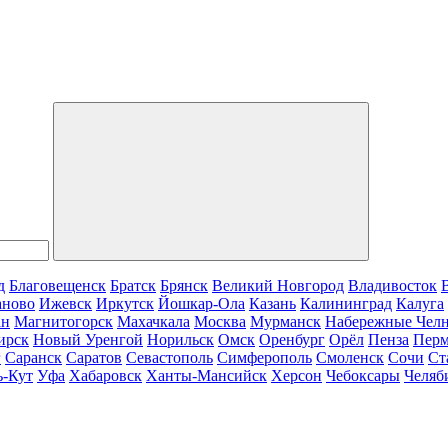
д
Благовещенск
Братск
Брянск
Великий Новгород
Владивосток
аново
Ижевск
Иркутск
Йошкар-Ола
Казань
Калининград
Калуга
ан
Магнитогорск
Махачкала
Москва
Мурманск
Набережные Чел
ирск
Новый Уренгой
Норильск
Омск
Оренбург
Орёл
Пенза
Пер
г
Саранск
Саратов
Севастополь
Симферополь
Смоленск
Сочи
Ст
ь-Кут
Уфа
Хабаровск
Ханты-Мансийск
Херсон
Чебоксары
Челяб