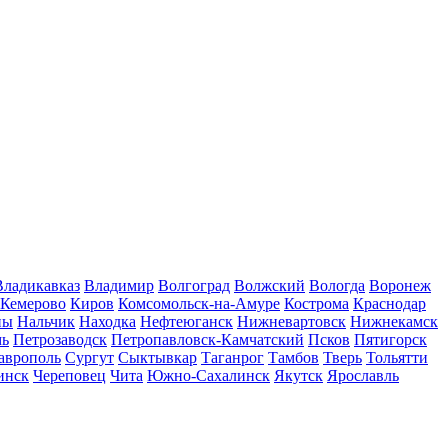
Владикавказ
Владимир
Волгоград
Волжский
Вологда
Воронеж
Кемерово
Киров
Комсомольск-на-Амуре
Кострома
Краснодар
ны
Нальчик
Находка
Нефтеюганск
Нижневартовск
Нижнекамск
мь
Петрозаводск
Петропавловск-Камчатский
Псков
Пятигорск
аврополь
Сургут
Сыктывкар
Таганрог
Тамбов
Тверь
Тольятти
инск
Череповец
Чита
Южно-Сахалинск
Якутск
Ярославль