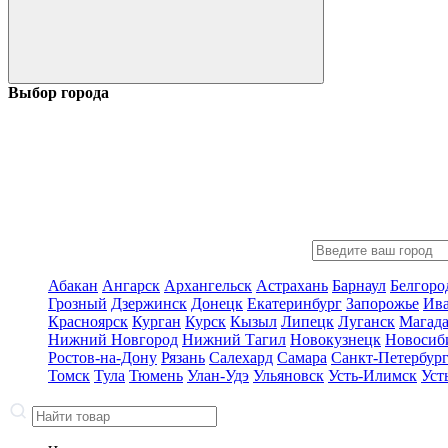
Выбор города
Абакан
Ангарск
Архангельск
Астрахань
Барнаул
Белгоро
Грозный
Дзержинск
Донецк
Екатеринбург
Запорожье
Ив
Красноярск
Курган
Курск
Кызыл
Липецк
Луганск
Магад
Нижний Новгород
Нижний Тагил
Новокузнецк
Новосиб
Ростов-на-Дону
Рязань
Салехард
Самара
Санкт-Петербур
Томск
Тула
Тюмень
Улан-Удэ
Ульяновск
Усть-Илимск
Уст