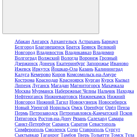
Абакан
Ангарск
Архангельск
Астрахань
Барнаул
Белгород
Благовещенск
Братск
Брянск
Великий
Новгород
Владивосток
Владикавказ
Владимир
Волгоград
Волжский
Вологда
Воронеж
Грозный
Дзержинск
Донецк
Екатеринбург
Запорожье
Иваново
Ижевск
Иркутск
Йошкар-Ола
Казань
Калининград
Калуга
Кемерово
Киров
Комсомольск-на-Амуре
Кострома
Краснодар
Красноярск
Курган
Курск
Кызыл
Липецк
Луганск
Магадан
Магнитогорск
Махачкала
Москва
Мурманск
Набережные Челны
Нальчик
Находка
Нефтеюганск
Нижневартовск
Нижнекамск
Нижний
Новгород
Нижний Тагил
Новокузнецк
Новосибирск
Новый Уренгой
Норильск
Омск
Оренбург
Орёл
Пенза
Пермь
Петрозаводск
Петропавловск-Камчатский
Псков
Пятигорск
Ростов-на-Дону
Рязань
Салехард
Самара
Санкт-Петербург
Саранск
Саратов
Севастополь
Симферополь
Смоленск
Сочи
Ставрополь
Сургут
Сыктывкар
Таганрог
Тамбов
Тверь
Тольятти
Томск
Тула