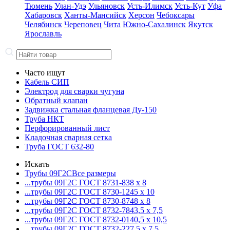
Тюмень
Улан-Удэ
Ульяновск
Усть-Илимск
Усть-Кут
Уфа
Хабаровск
Ханты-Мансийск
Херсон
Чебоксары
Челябинск
Череповец
Чита
Южно-Сахалинск
Якутск
Ярославль
Часто ищут
Кабель СИП
Электрод для сварки чугуна
Обратный клапан
Задвижка стальная фланцевая Ду-150
Труба НКТ
Перфорированный лист
Кладочная сварная сетка
Труба ГОСТ 632-80
Искать
Трубы 09Г2С
Все размеры
...трубы 09Г2С ГОСТ 8731-8
38 x 8
...трубы 09Г2С ГОСТ 8730-12
45 x 10
...трубы 09Г2С ГОСТ 8730-87
48 x 8
...трубы 09Г2С ГОСТ 8732-78
43,5 x 7,5
...трубы 09Г2С ГОСТ 8732-01
40,5 x 10,5
...трубы 09Г2С ГОСТ 8732-22
7,5 x 7,5