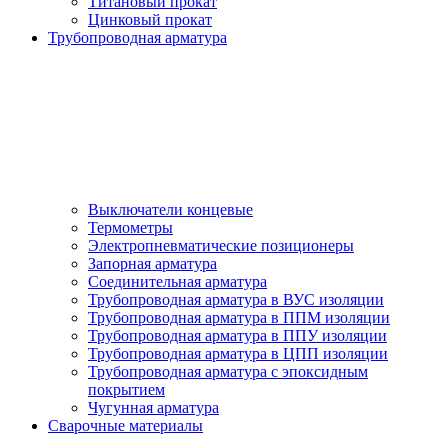
Титановый прокат
Цинковый прокат
Трубопроводная арматура
Выключатели концевые
Термометры
Электропневматические позиционеры
Запорная арматура
Соединительная арматура
Трубопроводная арматура в ВУС изоляции
Трубопроводная арматура в ППМ изоляции
Трубопроводная арматура в ППУ изоляции
Трубопроводная арматура в ЦПП изоляции
Трубопроводная арматура с эпоксидным
покрытием
Чугунная арматура
Сварочные материалы