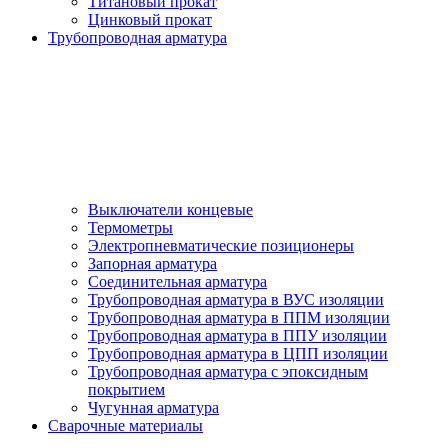
Титановый прокат
Цинковый прокат
Трубопроводная арматура
Выключатели концевые
Термометры
Электропневматические позиционеры
Запорная арматура
Соединительная арматура
Трубопроводная арматура в ВУС изоляции
Трубопроводная арматура в ППМ изоляции
Трубопроводная арматура в ППУ изоляции
Трубопроводная арматура в ЦПП изоляции
Трубопроводная арматура с эпоксидным
покрытием
Чугунная арматура
Сварочные материалы