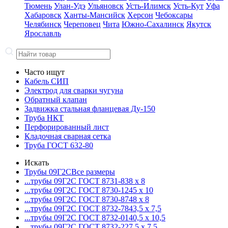
Тюмень
Улан-Удэ
Ульяновск
Усть-Илимск
Усть-Кут
Уфа
Хабаровск
Ханты-Мансийск
Херсон
Чебоксары
Челябинск
Череповец
Чита
Южно-Сахалинск
Якутск
Ярославль
Часто ищут
Кабель СИП
Электрод для сварки чугуна
Обратный клапан
Задвижка стальная фланцевая Ду-150
Труба НКТ
Перфорированный лист
Кладочная сварная сетка
Труба ГОСТ 632-80
Искать
Трубы 09Г2С
Все размеры
...трубы 09Г2С ГОСТ 8731-8
38 x 8
...трубы 09Г2С ГОСТ 8730-12
45 x 10
...трубы 09Г2С ГОСТ 8730-87
48 x 8
...трубы 09Г2С ГОСТ 8732-78
43,5 x 7,5
...трубы 09Г2С ГОСТ 8732-01
40,5 x 10,5
...трубы 09Г2С ГОСТ 8732-22
7,5 x 7,5