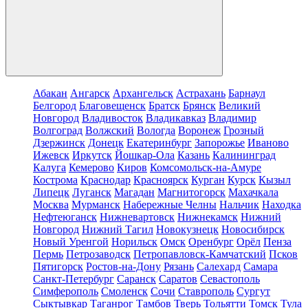
Абакан
Ангарск
Архангельск
Астрахань
Барнаул
Белгород
Благовещенск
Братск
Брянск
Великий
Новгород
Владивосток
Владикавказ
Владимир
Волгоград
Волжский
Вологда
Воронеж
Грозный
Дзержинск
Донецк
Екатеринбург
Запорожье
Иваново
Ижевск
Иркутск
Йошкар-Ола
Казань
Калининград
Калуга
Кемерово
Киров
Комсомольск-на-Амуре
Кострома
Краснодар
Красноярск
Курган
Курск
Кызыл
Липецк
Луганск
Магадан
Магнитогорск
Махачкала
Москва
Мурманск
Набережные Челны
Нальчик
Находка
Нефтеюганск
Нижневартовск
Нижнекамск
Нижний
Новгород
Нижний Тагил
Новокузнецк
Новосибирск
Новый Уренгой
Норильск
Омск
Оренбург
Орёл
Пенза
Пермь
Петрозаводск
Петропавловск-Камчатский
Псков
Пятигорск
Ростов-на-Дону
Рязань
Салехард
Самара
Санкт-Петербург
Саранск
Саратов
Севастополь
Симферополь
Смоленск
Сочи
Ставрополь
Сургут
Сыктывкар
Таганрог
Тамбов
Тверь
Тольятти
Томск
Тула