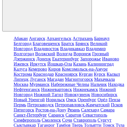
Абакан
Ангарск
Архангельск
Астрахань
Барнаул
Белгород
Благовещенск
Братск
Брянск
Великий
Новгород
Владивосток
Владикавказ
Владимир
Волгоград
Волжский
Вологда
Воронеж
Грозный
Дзержинск
Донецк
Екатеринбург
Запорожье
Иваново
Ижевск
Иркутск
Йошкар-Ола
Казань
Калининград
Калуга
Кемерово
Киров
Комсомольск-на-Амуре
Кострома
Краснодар
Красноярск
Курган
Курск
Кызыл
Липецк
Луганск
Магадан
Магнитогорск
Махачкала
Москва
Мурманск
Набережные Челны
Нальчик
Находка
Нефтеюганск
Нижневартовск
Нижнекамск
Нижний
Новгород
Нижний Тагил
Новокузнецк
Новосибирск
Новый Уренгой
Норильск
Омск
Оренбург
Орёл
Пенза
Пермь
Петрозаводск
Петропавловск-Камчатский
Псков
Пятигорск
Ростов-на-Дону
Рязань
Салехард
Самара
Санкт-Петербург
Саранск
Саратов
Севастополь
Симферополь
Смоленск
Сочи
Ставрополь
Сургут
Сыктывкар
Таганрог
Тамбов
Тверь
Тольятти
Томск
Тула