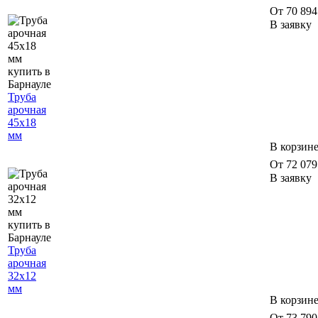
От 70 894 
В заявку
Труба
арочная
45х18
мм
В корзин
От 72 079 
В заявку
Труба
арочная
32х12
мм
В корзин
От 73 790 