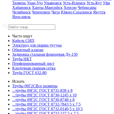
Тюмень
Улан-Удэ
Ульяновск
Усть-Илимск
Усть-Кут
Уфа
Хабаровск
Ханты-Мансийск
Херсон
Чебоксары
Челябинск
Череповец
Чита
Южно-Сахалинск
Якутск
Ярославль
Часто ищут
Кабель СИП
Электрод для сварки чугуна
Обратный клапан
Задвижка стальная фланцевая Ду-150
Труба НКТ
Перфорированный лист
Кладочная сварная сетка
Труба ГОСТ 632-80
Искать
Трубы 09Г2С
Все размеры
...трубы 09Г2С ГОСТ 8731-8
38 x 8
...трубы 09Г2С ГОСТ 8730-12
45 x 10
...трубы 09Г2С ГОСТ 8730-87
48 x 8
...трубы 09Г2С ГОСТ 8732-78
43,5 x 7,5
...трубы 09Г2С ГОСТ 8732-01
40,5 x 10,5
...трубы 09Г2С ГОСТ 8732-22
7,5 x 7,5