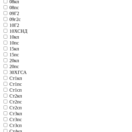
08кп
08пс
09Г2
09г2с
10Г2
10ХСНД
10кп
10пс
15кп
15пс
20кп
20пс
30ХГСА
Ст1кп
Ст1пс
Ст1сп
Ст2кп
Ст2пс
Ст2сп
Ст3кп
Ст3пс
Ст3сп
Ст4кп