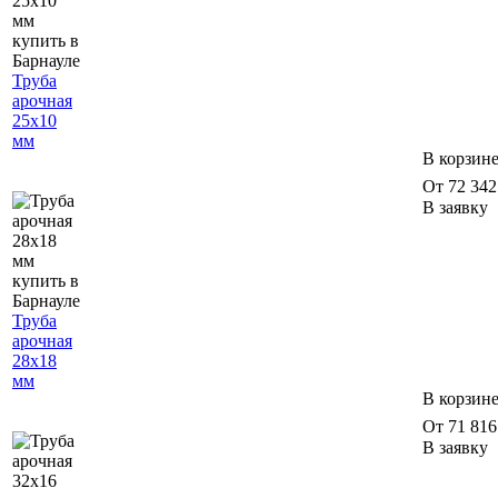
Труба
арочная
25х10
мм
В корзин
От 72 342 
В заявку
Труба
арочная
28х18
мм
В корзин
От 71 816 
В заявку