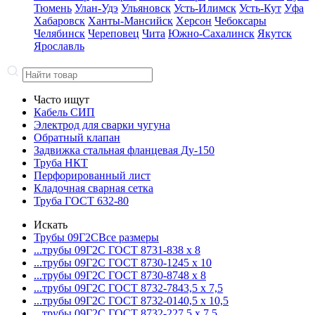
Тюмень
Улан-Удэ
Ульяновск
Усть-Илимск
Усть-Кут
Уфа
Хабаровск
Ханты-Мансийск
Херсон
Чебоксары
Челябинск
Череповец
Чита
Южно-Сахалинск
Якутск
Ярославль
Часто ищут
Кабель СИП
Электрод для сварки чугуна
Обратный клапан
Задвижка стальная фланцевая Ду-150
Труба НКТ
Перфорированный лист
Кладочная сварная сетка
Труба ГОСТ 632-80
Искать
Трубы 09Г2С
Все размеры
...трубы 09Г2С ГОСТ 8731-8
38 x 8
...трубы 09Г2С ГОСТ 8730-12
45 x 10
...трубы 09Г2С ГОСТ 8730-87
48 x 8
...трубы 09Г2С ГОСТ 8732-78
43,5 x 7,5
...трубы 09Г2С ГОСТ 8732-01
40,5 x 10,5
...трубы 09Г2С ГОСТ 8732-22
7,5 x 7,5