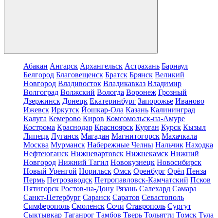
Абакан
Ангарск
Архангельск
Астрахань
Барнаул
Белгород
Благовещенск
Братск
Брянск
Великий
Новгород
Владивосток
Владикавказ
Владимир
Волгоград
Волжский
Вологда
Воронеж
Грозный
Дзержинск
Донецк
Екатеринбург
Запорожье
Иваново
Ижевск
Иркутск
Йошкар-Ола
Казань
Калининград
Калуга
Кемерово
Киров
Комсомольск-на-Амуре
Кострома
Краснодар
Красноярск
Курган
Курск
Кызыл
Липецк
Луганск
Магадан
Магнитогорск
Махачкала
Москва
Мурманск
Набережные Челны
Нальчик
Находка
Нефтеюганск
Нижневартовск
Нижнекамск
Нижний
Новгород
Нижний Тагил
Новокузнецк
Новосибирск
Новый Уренгой
Норильск
Омск
Оренбург
Орёл
Пенза
Пермь
Петрозаводск
Петропавловск-Камчатский
Псков
Пятигорск
Ростов-на-Дону
Рязань
Салехард
Самара
Санкт-Петербург
Саранск
Саратов
Севастополь
Симферополь
Смоленск
Сочи
Ставрополь
Сургут
Сыктывкар
Таганрог
Тамбов
Тверь
Тольятти
Томск
Тула