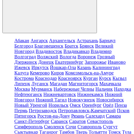
Абакан
Ангарск
Архангельск
Астрахань
Барнаул
Белгород
Благовещенск
Братск
Брянск
Великий
Новгород
Владивосток
Владикавказ
Владимир
Волгоград
Волжский
Вологда
Воронеж
Грозный
Дзержинск
Донецк
Екатеринбург
Запорожье
Иваново
Ижевск
Иркутск
Йошкар-Ола
Казань
Калининград
Калуга
Кемерово
Киров
Комсомольск-на-Амуре
Кострома
Краснодар
Красноярск
Курган
Курск
Кызыл
Липецк
Луганск
Магадан
Магнитогорск
Махачкала
Москва
Мурманск
Набережные Челны
Нальчик
Находка
Нефтеюганск
Нижневартовск
Нижнекамск
Нижний
Новгород
Нижний Тагил
Новокузнецк
Новосибирск
Новый Уренгой
Норильск
Омск
Оренбург
Орёл
Пенза
Пермь
Петрозаводск
Петропавловск-Камчатский
Псков
Пятигорск
Ростов-на-Дону
Рязань
Салехард
Самара
Санкт-Петербург
Саранск
Саратов
Севастополь
Симферополь
Смоленск
Сочи
Ставрополь
Сургут
Сыктывкар
Таганрог
Тамбов
Тверь
Тольятти
Томск
Тула