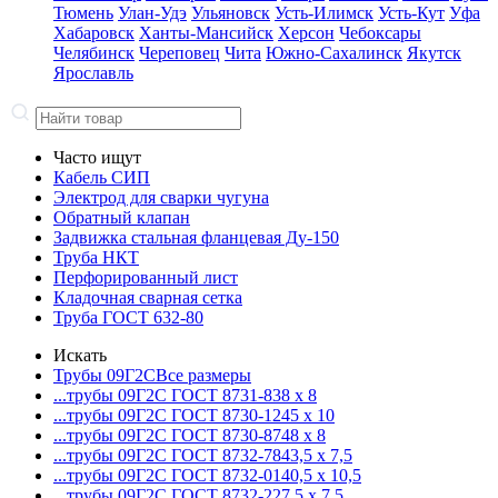
Тюмень
Улан-Удэ
Ульяновск
Усть-Илимск
Усть-Кут
Уфа
Хабаровск
Ханты-Мансийск
Херсон
Чебоксары
Челябинск
Череповец
Чита
Южно-Сахалинск
Якутск
Ярославль
Часто ищут
Кабель СИП
Электрод для сварки чугуна
Обратный клапан
Задвижка стальная фланцевая Ду-150
Труба НКТ
Перфорированный лист
Кладочная сварная сетка
Труба ГОСТ 632-80
Искать
Трубы 09Г2С
Все размеры
...трубы 09Г2С ГОСТ 8731-8
38 x 8
...трубы 09Г2С ГОСТ 8730-12
45 x 10
...трубы 09Г2С ГОСТ 8730-87
48 x 8
...трубы 09Г2С ГОСТ 8732-78
43,5 x 7,5
...трубы 09Г2С ГОСТ 8732-01
40,5 x 10,5
...трубы 09Г2С ГОСТ 8732-22
7,5 x 7,5