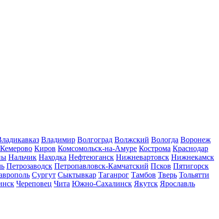
Владикавказ
Владимир
Волгоград
Волжский
Вологда
Воронеж
Кемерово
Киров
Комсомольск-на-Амуре
Кострома
Краснодар
ны
Нальчик
Находка
Нефтеюганск
Нижневартовск
Нижнекамск
мь
Петрозаводск
Петропавловск-Камчатский
Псков
Пятигорск
аврополь
Сургут
Сыктывкар
Таганрог
Тамбов
Тверь
Тольятти
инск
Череповец
Чита
Южно-Сахалинск
Якутск
Ярославль