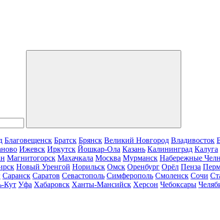
д
Благовещенск
Братск
Брянск
Великий Новгород
Владивосток
аново
Ижевск
Иркутск
Йошкар-Ола
Казань
Калининград
Калуга
ан
Магнитогорск
Махачкала
Москва
Мурманск
Набережные Чел
ирск
Новый Уренгой
Норильск
Омск
Оренбург
Орёл
Пенза
Пер
г
Саранск
Саратов
Севастополь
Симферополь
Смоленск
Сочи
Ст
ь-Кут
Уфа
Хабаровск
Ханты-Мансийск
Херсон
Чебоксары
Челяб