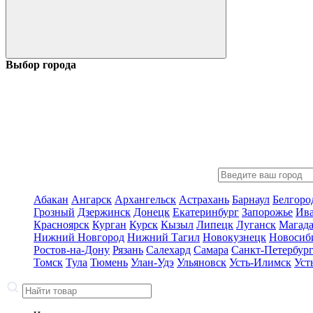
Выбор города
Абакан
Ангарск
Архангельск
Астрахань
Барнаул
Белгоро
Грозный
Дзержинск
Донецк
Екатеринбург
Запорожье
Ив
Красноярск
Курган
Курск
Кызыл
Липецк
Луганск
Магад
Нижний Новгород
Нижний Тагил
Новокузнецк
Новосиб
Ростов-на-Дону
Рязань
Салехард
Самара
Санкт-Петербур
Томск
Тула
Тюмень
Улан-Удэ
Ульяновск
Усть-Илимск
Уст