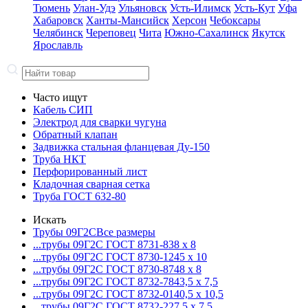
Тюмень
Улан-Удэ
Ульяновск
Усть-Илимск
Усть-Кут
Уфа
Хабаровск
Ханты-Мансийск
Херсон
Чебоксары
Челябинск
Череповец
Чита
Южно-Сахалинск
Якутск
Ярославль
Часто ищут
Кабель СИП
Электрод для сварки чугуна
Обратный клапан
Задвижка стальная фланцевая Ду-150
Труба НКТ
Перфорированный лист
Кладочная сварная сетка
Труба ГОСТ 632-80
Искать
Трубы 09Г2С
Все размеры
...трубы 09Г2С ГОСТ 8731-8
38 x 8
...трубы 09Г2С ГОСТ 8730-12
45 x 10
...трубы 09Г2С ГОСТ 8730-87
48 x 8
...трубы 09Г2С ГОСТ 8732-78
43,5 x 7,5
...трубы 09Г2С ГОСТ 8732-01
40,5 x 10,5
...трубы 09Г2С ГОСТ 8732-22
7,5 x 7,5