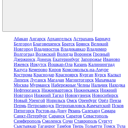
Абакан
Ангарск
Архангельск
Астрахань
Барнаул
Белгород
Благовещенск
Братск
Брянск
Великий
Новгород
Владивосток
Владикавказ
Владимир
Волгоград
Волжский
Вологда
Воронеж
Грозный
Дзержинск
Донецк
Екатеринбург
Запорожье
Иваново
Ижевск
Иркутск
Йошкар-Ола
Казань
Калининград
Калуга
Кемерово
Киров
Комсомольск-на-Амуре
Кострома
Краснодар
Красноярск
Курган
Курск
Кызыл
Липецк
Луганск
Магадан
Магнитогорск
Махачкала
Москва
Мурманск
Набережные Челны
Нальчик
Находка
Нефтеюганск
Нижневартовск
Нижнекамск
Нижний
Новгород
Нижний Тагил
Новокузнецк
Новосибирск
Новый Уренгой
Норильск
Омск
Оренбург
Орёл
Пенза
Пермь
Петрозаводск
Петропавловск-Камчатский
Псков
Пятигорск
Ростов-на-Дону
Рязань
Салехард
Самара
Санкт-Петербург
Саранск
Саратов
Севастополь
Симферополь
Смоленск
Сочи
Ставрополь
Сургут
Сыктывкар
Таганрог
Тамбов
Тверь
Тольятти
Томск
Тула