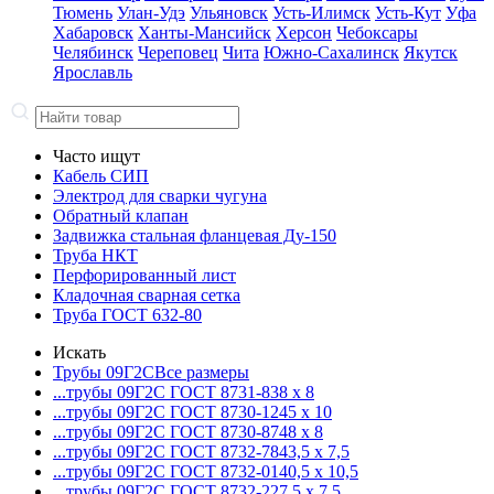
Тюмень
Улан-Удэ
Ульяновск
Усть-Илимск
Усть-Кут
Уфа
Хабаровск
Ханты-Мансийск
Херсон
Чебоксары
Челябинск
Череповец
Чита
Южно-Сахалинск
Якутск
Ярославль
Часто ищут
Кабель СИП
Электрод для сварки чугуна
Обратный клапан
Задвижка стальная фланцевая Ду-150
Труба НКТ
Перфорированный лист
Кладочная сварная сетка
Труба ГОСТ 632-80
Искать
Трубы 09Г2С
Все размеры
...трубы 09Г2С ГОСТ 8731-8
38 x 8
...трубы 09Г2С ГОСТ 8730-12
45 x 10
...трубы 09Г2С ГОСТ 8730-87
48 x 8
...трубы 09Г2С ГОСТ 8732-78
43,5 x 7,5
...трубы 09Г2С ГОСТ 8732-01
40,5 x 10,5
...трубы 09Г2С ГОСТ 8732-22
7,5 x 7,5