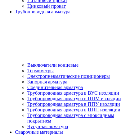
Титановый прокат
Цинковый прокат
Трубопроводная арматура
Выключатели концевые
Термометры
Электропневматические позиционеры
Запорная арматура
Соединительная арматура
Трубопроводная арматура в ВУС изоляции
Трубопроводная арматура в ППМ изоляции
Трубопроводная арматура в ППУ изоляции
Трубопроводная арматура в ЦПП изоляции
Трубопроводная арматура с эпоксидным
покрытием
Чугунная арматура
Сварочные материалы