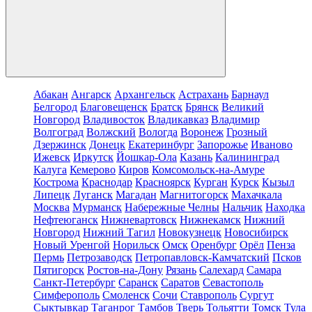
Абакан
Ангарск
Архангельск
Астрахань
Барнаул
Белгород
Благовещенск
Братск
Брянск
Великий
Новгород
Владивосток
Владикавказ
Владимир
Волгоград
Волжский
Вологда
Воронеж
Грозный
Дзержинск
Донецк
Екатеринбург
Запорожье
Иваново
Ижевск
Иркутск
Йошкар-Ола
Казань
Калининград
Калуга
Кемерово
Киров
Комсомольск-на-Амуре
Кострома
Краснодар
Красноярск
Курган
Курск
Кызыл
Липецк
Луганск
Магадан
Магнитогорск
Махачкала
Москва
Мурманск
Набережные Челны
Нальчик
Находка
Нефтеюганск
Нижневартовск
Нижнекамск
Нижний
Новгород
Нижний Тагил
Новокузнецк
Новосибирск
Новый Уренгой
Норильск
Омск
Оренбург
Орёл
Пенза
Пермь
Петрозаводск
Петропавловск-Камчатский
Псков
Пятигорск
Ростов-на-Дону
Рязань
Салехард
Самара
Санкт-Петербург
Саранск
Саратов
Севастополь
Симферополь
Смоленск
Сочи
Ставрополь
Сургут
Сыктывкар
Таганрог
Тамбов
Тверь
Тольятти
Томск
Тула