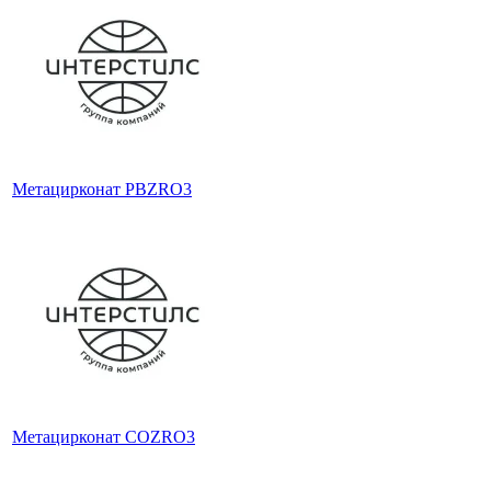
Метацирконат PBZRO3
Метацирконат COZRO3