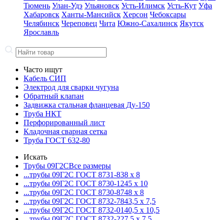
Тюмень
Улан-Удэ
Ульяновск
Усть-Илимск
Усть-Кут
Уфа
Хабаровск
Ханты-Мансийск
Херсон
Чебоксары
Челябинск
Череповец
Чита
Южно-Сахалинск
Якутск
Ярославль
Часто ищут
Кабель СИП
Электрод для сварки чугуна
Обратный клапан
Задвижка стальная фланцевая Ду-150
Труба НКТ
Перфорированный лист
Кладочная сварная сетка
Труба ГОСТ 632-80
Искать
Трубы 09Г2С
Все размеры
...трубы 09Г2С ГОСТ 8731-8
38 x 8
...трубы 09Г2С ГОСТ 8730-12
45 x 10
...трубы 09Г2С ГОСТ 8730-87
48 x 8
...трубы 09Г2С ГОСТ 8732-78
43,5 x 7,5
...трубы 09Г2С ГОСТ 8732-01
40,5 x 10,5
...трубы 09Г2С ГОСТ 8732-22
7,5 x 7,5