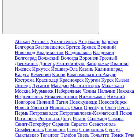
Абакан
Ангарск
Архангельск
Астрахань
Барнаул
Белгород
Благовещенск
Братск
Брянск
Великий
Новгород
Владивосток
Владикавказ
Владимир
Волгоград
Волжский
Вологда
Воронеж
Грозный
Дзержинск
Донецк
Екатеринбург
Запорожье
Иваново
Ижевск
Иркутск
Йошкар-Ола
Казань
Калининград
Калуга
Кемерово
Киров
Комсомольск-на-Амуре
Кострома
Краснодар
Красноярск
Курган
Курск
Кызыл
Липецк
Луганск
Магадан
Магнитогорск
Махачкала
Москва
Мурманск
Набережные Челны
Нальчик
Находка
Нефтеюганск
Нижневартовск
Нижнекамск
Нижний
Новгород
Нижний Тагил
Новокузнецк
Новосибирск
Новый Уренгой
Норильск
Омск
Оренбург
Орёл
Пенза
Пермь
Петрозаводск
Петропавловск-Камчатский
Псков
Пятигорск
Ростов-на-Дону
Рязань
Салехард
Самара
Санкт-Петербург
Саранск
Саратов
Севастополь
Симферополь
Смоленск
Сочи
Ставрополь
Сургут
Сыктывкар
Таганрог
Тамбов
Тверь
Тольятти
Томск
Тула