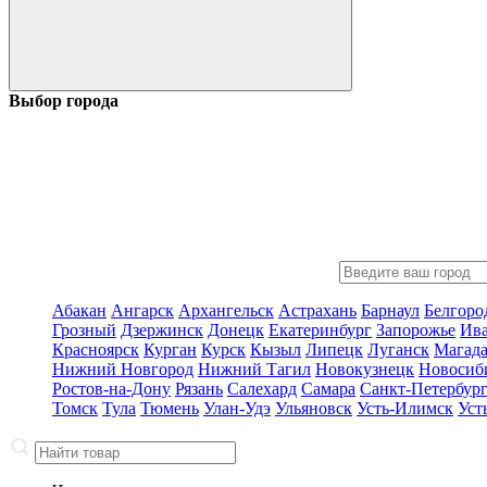
Выбор города
Абакан
Ангарск
Архангельск
Астрахань
Барнаул
Белгоро
Грозный
Дзержинск
Донецк
Екатеринбург
Запорожье
Ив
Красноярск
Курган
Курск
Кызыл
Липецк
Луганск
Магад
Нижний Новгород
Нижний Тагил
Новокузнецк
Новосиб
Ростов-на-Дону
Рязань
Салехард
Самара
Санкт-Петербур
Томск
Тула
Тюмень
Улан-Удэ
Ульяновск
Усть-Илимск
Уст