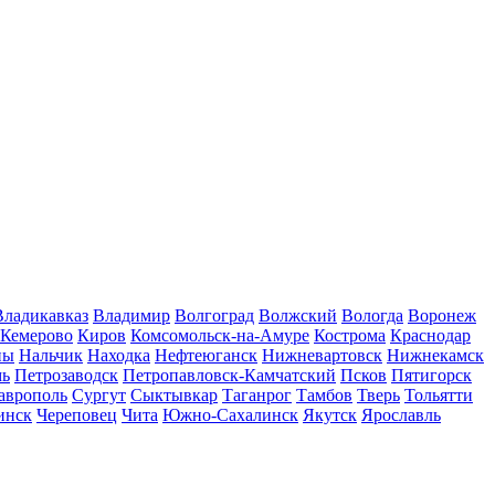
Владикавказ
Владимир
Волгоград
Волжский
Вологда
Воронеж
Кемерово
Киров
Комсомольск-на-Амуре
Кострома
Краснодар
ны
Нальчик
Находка
Нефтеюганск
Нижневартовск
Нижнекамск
мь
Петрозаводск
Петропавловск-Камчатский
Псков
Пятигорск
аврополь
Сургут
Сыктывкар
Таганрог
Тамбов
Тверь
Тольятти
инск
Череповец
Чита
Южно-Сахалинск
Якутск
Ярославль