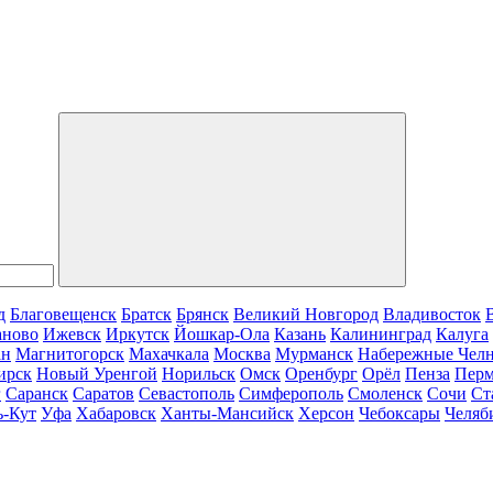
д
Благовещенск
Братск
Брянск
Великий Новгород
Владивосток
аново
Ижевск
Иркутск
Йошкар-Ола
Казань
Калининград
Калуга
ан
Магнитогорск
Махачкала
Москва
Мурманск
Набережные Чел
ирск
Новый Уренгой
Норильск
Омск
Оренбург
Орёл
Пенза
Пер
г
Саранск
Саратов
Севастополь
Симферополь
Смоленск
Сочи
Ст
ь-Кут
Уфа
Хабаровск
Ханты-Мансийск
Херсон
Чебоксары
Челяб