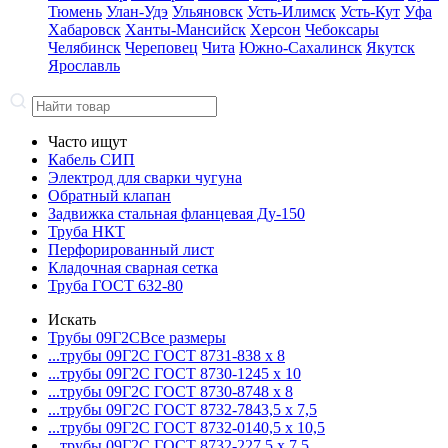
Тюмень
Улан-Удэ
Ульяновск
Усть-Илимск
Усть-Кут
Уфа
Хабаровск
Ханты-Мансийск
Херсон
Чебоксары
Челябинск
Череповец
Чита
Южно-Сахалинск
Якутск
Ярославль
Часто ищут
Кабель СИП
Электрод для сварки чугуна
Обратный клапан
Задвижка стальная фланцевая Ду-150
Труба НКТ
Перфорированный лист
Кладочная сварная сетка
Труба ГОСТ 632-80
Искать
Трубы 09Г2С
Все размеры
...трубы 09Г2С ГОСТ 8731-8
38 x 8
...трубы 09Г2С ГОСТ 8730-12
45 x 10
...трубы 09Г2С ГОСТ 8730-87
48 x 8
...трубы 09Г2С ГОСТ 8732-78
43,5 x 7,5
...трубы 09Г2С ГОСТ 8732-01
40,5 x 10,5
...трубы 09Г2С ГОСТ 8732-22
7,5 x 7,5