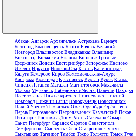
Абакан
Ангарск
Архангельск
Астрахань
Барнаул
Белгород
Благовещенск
Братск
Брянск
Великий
Новгород
Владивосток
Владикавказ
Владимир
Волгоград
Волжский
Вологда
Воронеж
Грозный
Дзержинск
Донецк
Екатеринбург
Запорожье
Иваново
Ижевск
Иркутск
Йошкар-Ола
Казань
Калининград
Калуга
Кемерово
Киров
Комсомольск-на-Амуре
Кострома
Краснодар
Красноярск
Курган
Курск
Кызыл
Липецк
Луганск
Магадан
Магнитогорск
Махачкала
Москва
Мурманск
Набережные Челны
Нальчик
Находка
Нефтеюганск
Нижневартовск
Нижнекамск
Нижний
Новгород
Нижний Тагил
Новокузнецк
Новосибирск
Новый Уренгой
Норильск
Омск
Оренбург
Орёл
Пенза
Пермь
Петрозаводск
Петропавловск-Камчатский
Псков
Пятигорск
Ростов-на-Дону
Рязань
Салехард
Самара
Санкт-Петербург
Саранск
Саратов
Севастополь
Симферополь
Смоленск
Сочи
Ставрополь
Сургут
Сыктывкар
Таганрог
Тамбов
Тверь
Тольятти
Томск
Тула