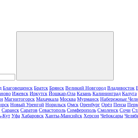
д
Благовещенск
Братск
Брянск
Великий Новгород
Владивосток
аново
Ижевск
Иркутск
Йошкар-Ола
Казань
Калининград
Калуга
ан
Магнитогорск
Махачкала
Москва
Мурманск
Набережные Чел
ирск
Новый Уренгой
Норильск
Омск
Оренбург
Орёл
Пенза
Пер
г
Саранск
Саратов
Севастополь
Симферополь
Смоленск
Сочи
Ст
ь-Кут
Уфа
Хабаровск
Ханты-Мансийск
Херсон
Чебоксары
Челяб