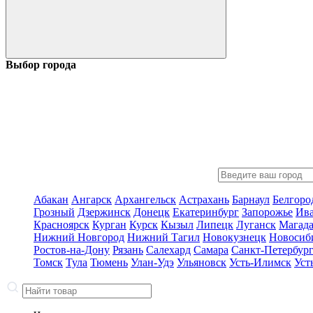
Выбор города
Абакан
Ангарск
Архангельск
Астрахань
Барнаул
Белгоро
Грозный
Дзержинск
Донецк
Екатеринбург
Запорожье
Ив
Красноярск
Курган
Курск
Кызыл
Липецк
Луганск
Магад
Нижний Новгород
Нижний Тагил
Новокузнецк
Новосиб
Ростов-на-Дону
Рязань
Салехард
Самара
Санкт-Петербур
Томск
Тула
Тюмень
Улан-Удэ
Ульяновск
Усть-Илимск
Уст