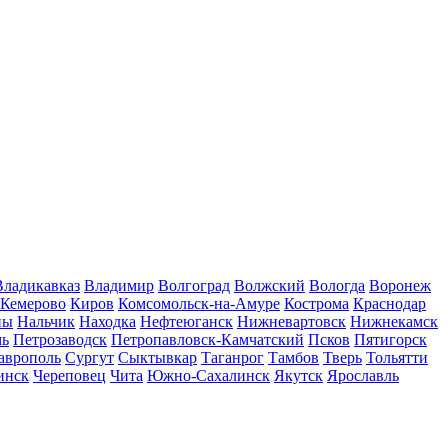
Владикавказ
Владимир
Волгоград
Волжский
Вологда
Воронеж
Кемерово
Киров
Комсомольск-на-Амуре
Кострома
Краснодар
ны
Нальчик
Находка
Нефтеюганск
Нижневартовск
Нижнекамск
мь
Петрозаводск
Петропавловск-Камчатский
Псков
Пятигорск
аврополь
Сургут
Сыктывкар
Таганрог
Тамбов
Тверь
Тольятти
инск
Череповец
Чита
Южно-Сахалинск
Якутск
Ярославль