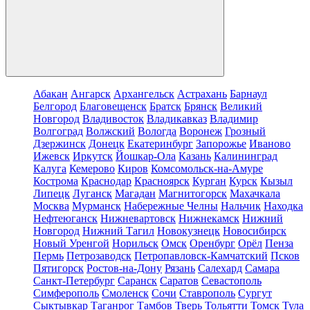
Абакан
Ангарск
Архангельск
Астрахань
Барнаул
Белгород
Благовещенск
Братск
Брянск
Великий
Новгород
Владивосток
Владикавказ
Владимир
Волгоград
Волжский
Вологда
Воронеж
Грозный
Дзержинск
Донецк
Екатеринбург
Запорожье
Иваново
Ижевск
Иркутск
Йошкар-Ола
Казань
Калининград
Калуга
Кемерово
Киров
Комсомольск-на-Амуре
Кострома
Краснодар
Красноярск
Курган
Курск
Кызыл
Липецк
Луганск
Магадан
Магнитогорск
Махачкала
Москва
Мурманск
Набережные Челны
Нальчик
Находка
Нефтеюганск
Нижневартовск
Нижнекамск
Нижний
Новгород
Нижний Тагил
Новокузнецк
Новосибирск
Новый Уренгой
Норильск
Омск
Оренбург
Орёл
Пенза
Пермь
Петрозаводск
Петропавловск-Камчатский
Псков
Пятигорск
Ростов-на-Дону
Рязань
Салехард
Самара
Санкт-Петербург
Саранск
Саратов
Севастополь
Симферополь
Смоленск
Сочи
Ставрополь
Сургут
Сыктывкар
Таганрог
Тамбов
Тверь
Тольятти
Томск
Тула