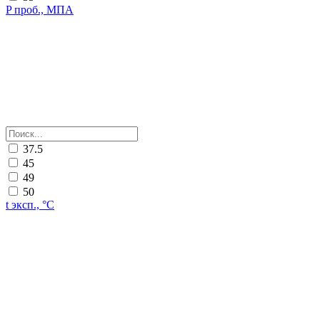
P проб., МПА
37.5
45
49
50
t эксп., °C