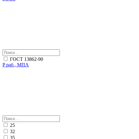
ГОСТ 13862-90
P раб., МПА
25
32
35