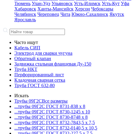
Тюмень
Улан-Удэ
Ульяновск
Усть-Илимск
Усть-Кут
Уфа
Хабаровск
Ханты-Мансийск
Херсон
Чебоксары
Челябинск
Череповец
Чита
Южно-Сахалинск
Якутск
Ярославль
Часто ищут
Кабель СИП
Электрод для сварки чугуна
Обратный клапан
Задвижка стальная фланцевая Ду-150
Труба НКТ
Перфорированный лист
Кладочная сварная сетка
Труба ГОСТ 632-80
Искать
Трубы 09Г2С
Все размеры
...трубы 09Г2С ГОСТ 8731-8
38 x 8
...трубы 09Г2С ГОСТ 8730-12
45 x 10
...трубы 09Г2С ГОСТ 8730-87
48 x 8
...трубы 09Г2С ГОСТ 8732-78
43,5 x 7,5
...трубы 09Г2С ГОСТ 8732-01
40,5 x 10,5
...трубы 09Г2С ГОСТ 8732-22
7,5 x 7,5