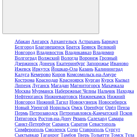
Абакан
Ангарск
Архангельск
Астрахань
Барнаул
Белгород
Благовещенск
Братск
Брянск
Великий
Новгород
Владивосток
Владикавказ
Владимир
Волгоград
Волжский
Вологда
Воронеж
Грозный
Дзержинск
Донецк
Екатеринбург
Запорожье
Иваново
Ижевск
Иркутск
Йошкар-Ола
Казань
Калининград
Калуга
Кемерово
Киров
Комсомольск-на-Амуре
Кострома
Краснодар
Красноярск
Курган
Курск
Кызыл
Липецк
Луганск
Магадан
Магнитогорск
Махачкала
Москва
Мурманск
Набережные Челны
Нальчик
Находка
Нефтеюганск
Нижневартовск
Нижнекамск
Нижний
Новгород
Нижний Тагил
Новокузнецк
Новосибирск
Новый Уренгой
Норильск
Омск
Оренбург
Орёл
Пенза
Пермь
Петрозаводск
Петропавловск-Камчатский
Псков
Пятигорск
Ростов-на-Дону
Рязань
Салехард
Самара
Санкт-Петербург
Саранск
Саратов
Севастополь
Симферополь
Смоленск
Сочи
Ставрополь
Сургут
Сыктывкар
Таганрог
Тамбов
Тверь
Тольятти
Томск
Тула