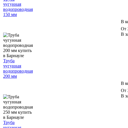
чугунная
водопроводная
150 мм
В к
От 
В з
Труба
чугунная
водопроводная
200 мм
В к
От 
В з
Труба
чугунная