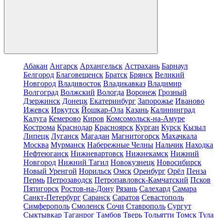
Абакан
Ангарск
Архангельск
Астрахань
Барнаул
Белгород
Благовещенск
Братск
Брянск
Великий
Новгород
Владивосток
Владикавказ
Владимир
Волгоград
Волжский
Вологда
Воронеж
Грозный
Дзержинск
Донецк
Екатеринбург
Запорожье
Иваново
Ижевск
Иркутск
Йошкар-Ола
Казань
Калининград
Калуга
Кемерово
Киров
Комсомольск-на-Амуре
Кострома
Краснодар
Красноярск
Курган
Курск
Кызыл
Липецк
Луганск
Магадан
Магнитогорск
Махачкала
Москва
Мурманск
Набережные Челны
Нальчик
Находка
Нефтеюганск
Нижневартовск
Нижнекамск
Нижний
Новгород
Нижний Тагил
Новокузнецк
Новосибирск
Новый Уренгой
Норильск
Омск
Оренбург
Орёл
Пенза
Пермь
Петрозаводск
Петропавловск-Камчатский
Псков
Пятигорск
Ростов-на-Дону
Рязань
Салехард
Самара
Санкт-Петербург
Саранск
Саратов
Севастополь
Симферополь
Смоленск
Сочи
Ставрополь
Сургут
Сыктывкар
Таганрог
Тамбов
Тверь
Тольятти
Томск
Тула