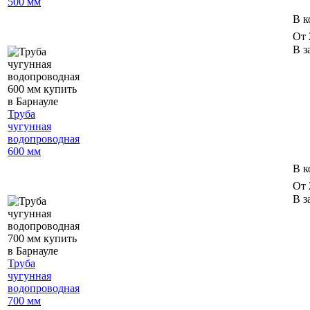
500 мм
В к
От 
В з
Труба
чугунная
водопроводная
600 мм
В к
От 
В з
Труба
чугунная
водопроводная
700 мм