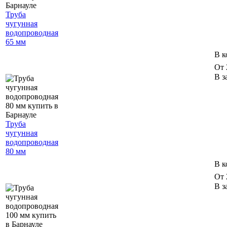
Труба
чугунная
водопроводная
65 мм
В к
От 
В з
Труба
чугунная
водопроводная
80 мм
В к
От 
В з