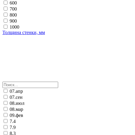
600
700
800
900
1000
Толщина стенки, мм
07.апр
07.сен
08.июл
08.мар
09.фев
7.4
7.9
8.3