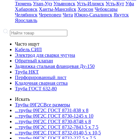
Тюмень
Улан-Удэ
Ульяновск
Усть-Илимск
Усть-Кут
Уфа
Хабаровск
Ханты-Мансийск
Херсон
Чебоксары
Челябинск
Череповец
Чита
Южно-Сахалинск
Якутск
Ярославль
Часто ищут
Кабель СИП
Электрод для сварки чугуна
Обратный клапан
Задвижка стальная фланцевая Ду-150
Труба НКТ
Перфорированный лист
Кладочная сварная сетка
Труба ГОСТ 632-80
Искать
Трубы 09Г2С
Все размеры
...трубы 09Г2С ГОСТ 8731-8
38 x 8
...трубы 09Г2С ГОСТ 8730-12
45 x 10
...трубы 09Г2С ГОСТ 8730-87
48 x 8
...трубы 09Г2С ГОСТ 8732-78
43,5 x 7,5
...трубы 09Г2С ГОСТ 8732-01
40,5 x 10,5
...трубы 09Г2С ГОСТ 8732-22
7,5 x 7,5