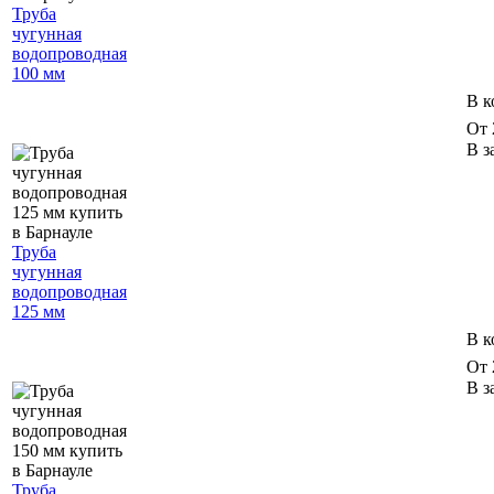
Труба
чугунная
водопроводная
100 мм
В к
От 
В з
Труба
чугунная
водопроводная
125 мм
В к
От 
В з
Труба