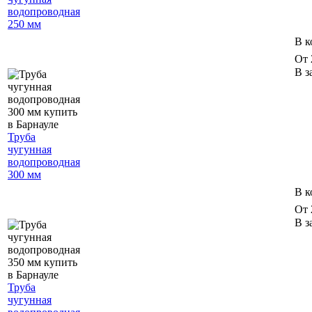
водопроводная
250 мм
В к
От 
В з
Труба
чугунная
водопроводная
300 мм
В к
От 
В з
Труба
чугунная