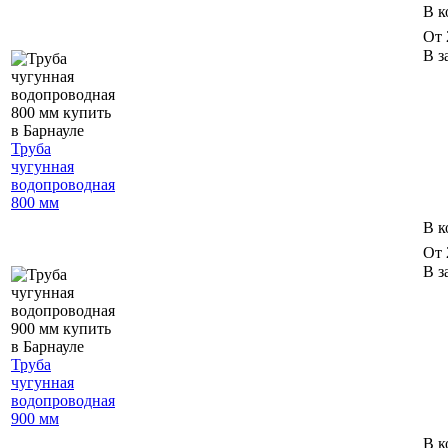
В к
От 
В з
Труба
чугунная
водопроводная
800 мм
В к
От 
В з
Труба
чугунная
водопроводная
900 мм
В к