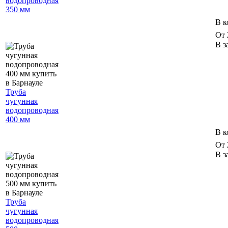
водопроводная
350 мм
В к
От 
В з
Труба
чугунная
водопроводная
400 мм
В к
От 
В з
Труба
чугунная
водопроводная