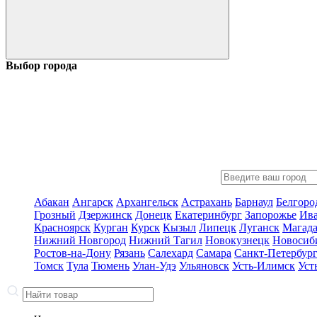
Выбор города
Абакан
Ангарск
Архангельск
Астрахань
Барнаул
Белгоро
Грозный
Дзержинск
Донецк
Екатеринбург
Запорожье
Ив
Красноярск
Курган
Курск
Кызыл
Липецк
Луганск
Магад
Нижний Новгород
Нижний Тагил
Новокузнецк
Новосиб
Ростов-на-Дону
Рязань
Салехард
Самара
Санкт-Петербур
Томск
Тула
Тюмень
Улан-Удэ
Ульяновск
Усть-Илимск
Уст