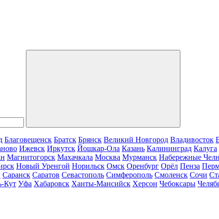
д
Благовещенск
Братск
Брянск
Великий Новгород
Владивосток
аново
Ижевск
Иркутск
Йошкар-Ола
Казань
Калининград
Калуга
ан
Магнитогорск
Махачкала
Москва
Мурманск
Набережные Чел
ирск
Новый Уренгой
Норильск
Омск
Оренбург
Орёл
Пенза
Пер
г
Саранск
Саратов
Севастополь
Симферополь
Смоленск
Сочи
Ст
ь-Кут
Уфа
Хабаровск
Ханты-Мансийск
Херсон
Чебоксары
Челяб