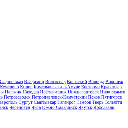
Владикавказ
Владимир
Волгоград
Волжский
Вологда
Воронеж
Кемерово
Киров
Комсомольск-на-Амуре
Кострома
Краснодар
ны
Нальчик
Находка
Нефтеюганск
Нижневартовск
Нижнекамск
мь
Петрозаводск
Петропавловск-Камчатский
Псков
Пятигорск
аврополь
Сургут
Сыктывкар
Таганрог
Тамбов
Тверь
Тольятти
инск
Череповец
Чита
Южно-Сахалинск
Якутск
Ярославль