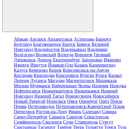
Абакан
Ангарск
Архангельск
Астрахань
Барнаул
Белгород
Благовещенск
Братск
Брянск
Великий
Новгород
Владивосток
Владикавказ
Владимир
Волгоград
Волжский
Вологда
Воронеж
Грозный
Дзержинск
Донецк
Екатеринбург
Запорожье
Иваново
Ижевск
Иркутск
Йошкар-Ола
Казань
Калининград
Калуга
Кемерово
Киров
Комсомольск-на-Амуре
Кострома
Краснодар
Красноярск
Курган
Курск
Кызыл
Липецк
Луганск
Магадан
Магнитогорск
Махачкала
Москва
Мурманск
Набережные Челны
Нальчик
Находка
Нефтеюганск
Нижневартовск
Нижнекамск
Нижний
Новгород
Нижний Тагил
Новокузнецк
Новосибирск
Новый Уренгой
Норильск
Омск
Оренбург
Орёл
Пенза
Пермь
Петрозаводск
Петропавловск-Камчатский
Псков
Пятигорск
Ростов-на-Дону
Рязань
Салехард
Самара
Санкт-Петербург
Саранск
Саратов
Севастополь
Симферополь
Смоленск
Сочи
Ставрополь
Сургут
Сыктывкар
Таганрог
Тамбов
Тверь
Тольятти
Томск
Тула