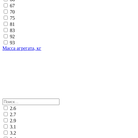
67
70
75
81
83
92
93
Масса агрегата, кг
2.6
2.7
2.9
3.1
3.2