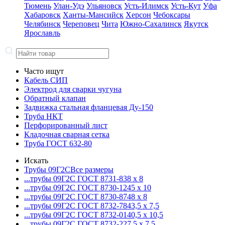
Тюмень
Улан-Удэ
Ульяновск
Усть-Илимск
Усть-Кут
Уфа
Хабаровск
Ханты-Мансийск
Херсон
Чебоксары
Челябинск
Череповец
Чита
Южно-Сахалинск
Якутск
Ярославль
Часто ищут
Кабель СИП
Электрод для сварки чугуна
Обратный клапан
Задвижка стальная фланцевая Ду-150
Труба НКТ
Перфорированный лист
Кладочная сварная сетка
Труба ГОСТ 632-80
Искать
Трубы 09Г2С
Все размеры
...трубы 09Г2С ГОСТ 8731-8
38 x 8
...трубы 09Г2С ГОСТ 8730-12
45 x 10
...трубы 09Г2С ГОСТ 8730-87
48 x 8
...трубы 09Г2С ГОСТ 8732-78
43,5 x 7,5
...трубы 09Г2С ГОСТ 8732-01
40,5 x 10,5
...трубы 09Г2С ГОСТ 8732-22
7,5 x 7,5