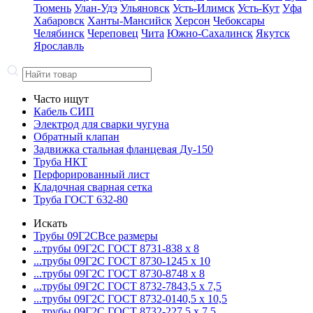
Тюмень
Улан-Удэ
Ульяновск
Усть-Илимск
Усть-Кут
Уфа
Хабаровск
Ханты-Мансийск
Херсон
Чебоксары
Челябинск
Череповец
Чита
Южно-Сахалинск
Якутск
Ярославль
Часто ищут
Кабель СИП
Электрод для сварки чугуна
Обратный клапан
Задвижка стальная фланцевая Ду-150
Труба НКТ
Перфорированный лист
Кладочная сварная сетка
Труба ГОСТ 632-80
Искать
Трубы 09Г2С
Все размеры
...трубы 09Г2С ГОСТ 8731-8
38 x 8
...трубы 09Г2С ГОСТ 8730-12
45 x 10
...трубы 09Г2С ГОСТ 8730-87
48 x 8
...трубы 09Г2С ГОСТ 8732-78
43,5 x 7,5
...трубы 09Г2С ГОСТ 8732-01
40,5 x 10,5
...трубы 09Г2С ГОСТ 8732-22
7,5 x 7,5