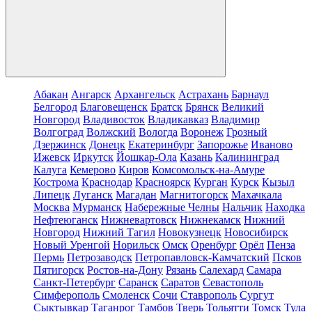
Абакан
Ангарск
Архангельск
Астрахань
Барнаул
Белгород
Благовещенск
Братск
Брянск
Великий
Новгород
Владивосток
Владикавказ
Владимир
Волгоград
Волжский
Вологда
Воронеж
Грозный
Дзержинск
Донецк
Екатеринбург
Запорожье
Иваново
Ижевск
Иркутск
Йошкар-Ола
Казань
Калининград
Калуга
Кемерово
Киров
Комсомольск-на-Амуре
Кострома
Краснодар
Красноярск
Курган
Курск
Кызыл
Липецк
Луганск
Магадан
Магнитогорск
Махачкала
Москва
Мурманск
Набережные Челны
Нальчик
Находка
Нефтеюганск
Нижневартовск
Нижнекамск
Нижний
Новгород
Нижний Тагил
Новокузнецк
Новосибирск
Новый Уренгой
Норильск
Омск
Оренбург
Орёл
Пенза
Пермь
Петрозаводск
Петропавловск-Камчатский
Псков
Пятигорск
Ростов-на-Дону
Рязань
Салехард
Самара
Санкт-Петербург
Саранск
Саратов
Севастополь
Симферополь
Смоленск
Сочи
Ставрополь
Сургут
Сыктывкар
Таганрог
Тамбов
Тверь
Тольятти
Томск
Тула