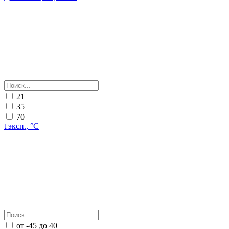
21
35
70
t эксп., °С
от -45 до 40