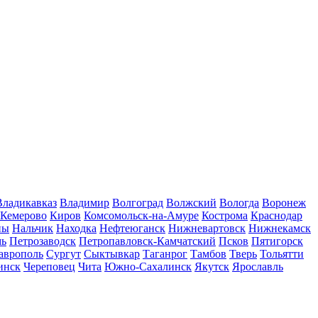
Владикавказ
Владимир
Волгоград
Волжский
Вологда
Воронеж
Кемерово
Киров
Комсомольск-на-Амуре
Кострома
Краснодар
ны
Нальчик
Находка
Нефтеюганск
Нижневартовск
Нижнекамск
мь
Петрозаводск
Петропавловск-Камчатский
Псков
Пятигорск
аврополь
Сургут
Сыктывкар
Таганрог
Тамбов
Тверь
Тольятти
инск
Череповец
Чита
Южно-Сахалинск
Якутск
Ярославль