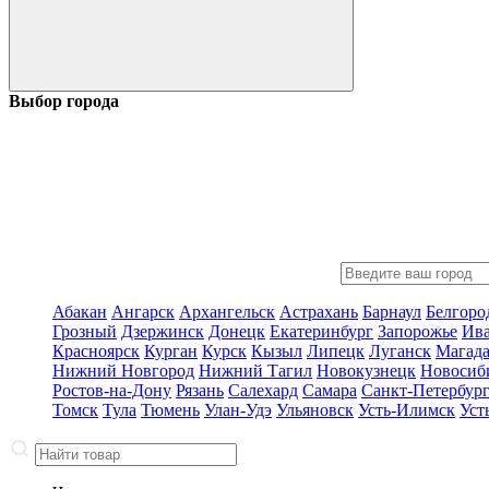
Выбор города
Абакан
Ангарск
Архангельск
Астрахань
Барнаул
Белгоро
Грозный
Дзержинск
Донецк
Екатеринбург
Запорожье
Ив
Красноярск
Курган
Курск
Кызыл
Липецк
Луганск
Магад
Нижний Новгород
Нижний Тагил
Новокузнецк
Новосиб
Ростов-на-Дону
Рязань
Салехард
Самара
Санкт-Петербур
Томск
Тула
Тюмень
Улан-Удэ
Ульяновск
Усть-Илимск
Уст