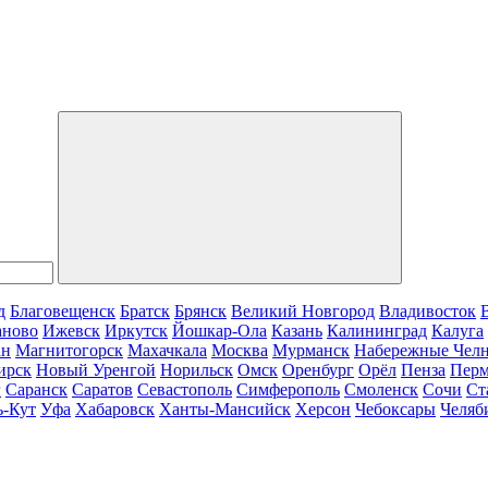
д
Благовещенск
Братск
Брянск
Великий Новгород
Владивосток
аново
Ижевск
Иркутск
Йошкар-Ола
Казань
Калининград
Калуга
ан
Магнитогорск
Махачкала
Москва
Мурманск
Набережные Чел
ирск
Новый Уренгой
Норильск
Омск
Оренбург
Орёл
Пенза
Пер
г
Саранск
Саратов
Севастополь
Симферополь
Смоленск
Сочи
Ст
ь-Кут
Уфа
Хабаровск
Ханты-Мансийск
Херсон
Чебоксары
Челяб