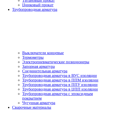
Титановый прокат
Цинковый прокат
Трубопроводная арматура
Выключатели концевые
Термометры
Электропневматические позиционеры
Запорная арматура
Соединительная арматура
Трубопроводная арматура в ВУС изоляции
Трубопроводная арматура в ППМ изоляции
Трубопроводная арматура в ППУ изоляции
Трубопроводная арматура в ЦПП изоляции
Трубопроводная арматура с эпоксидным
покрытием
Чугунная арматура
Сварочные материалы