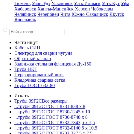
Тюмень
Улан-Удэ
Ульяновск
Усть-Илимск
Усть-Кут
Уфа
Хабаровск
Ханты-Мансийск
Херсон
Чебоксары
Челябинск
Череповец
Чита
Южно-Сахалинск
Якутск
Ярославль
Часто ищут
Кабель СИП
Электрод для сварки чугуна
Обратный клапан
Задвижка стальная фланцевая Ду-150
Труба НКТ
Перфорированный лист
Кладочная сварная сетка
Труба ГОСТ 632-80
Искать
Трубы 09Г2С
Все размеры
...трубы 09Г2С ГОСТ 8731-8
38 x 8
...трубы 09Г2С ГОСТ 8730-12
45 x 10
...трубы 09Г2С ГОСТ 8730-87
48 x 8
...трубы 09Г2С ГОСТ 8732-78
43,5 x 7,5
...трубы 09Г2С ГОСТ 8732-01
40,5 x 10,5
...трубы 09Г2С ГОСТ 8732-22
7,5 x 7,5