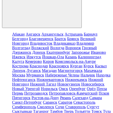
Абакан
Ангарск
Архангельск
Астрахань
Барнаул
Белгород
Благовещенск
Братск
Брянск
Великий
Новгород
Владивосток
Владикавказ
Владимир
Волгоград
Волжский
Вологда
Воронеж
Грозный
Дзержинск
Донецк
Екатеринбург
Запорожье
Иваново
Ижевск
Иркутск
Йошкар-Ола
Казань
Калининград
Калуга
Кемерово
Киров
Комсомольск-на-Амуре
Кострома
Краснодар
Красноярск
Курган
Курск
Кызыл
Липецк
Луганск
Магадан
Магнитогорск
Махачкала
Москва
Мурманск
Набережные Челны
Нальчик
Находка
Нефтеюганск
Нижневартовск
Нижнекамск
Нижний
Новгород
Нижний Тагил
Новокузнецк
Новосибирск
Новый Уренгой
Норильск
Омск
Оренбург
Орёл
Пенза
Пермь
Петрозаводск
Петропавловск-Камчатский
Псков
Пятигорск
Ростов-на-Дону
Рязань
Салехард
Самара
Санкт-Петербург
Саранск
Саратов
Севастополь
Симферополь
Смоленск
Сочи
Ставрополь
Сургут
Сыктывкар
Таганрог
Тамбов
Тверь
Тольятти
Томск
Тула