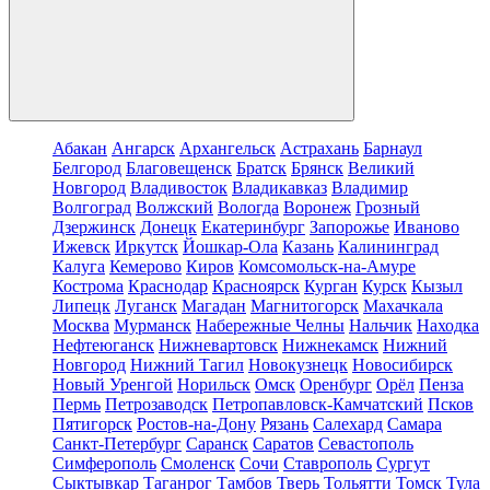
Абакан
Ангарск
Архангельск
Астрахань
Барнаул
Белгород
Благовещенск
Братск
Брянск
Великий
Новгород
Владивосток
Владикавказ
Владимир
Волгоград
Волжский
Вологда
Воронеж
Грозный
Дзержинск
Донецк
Екатеринбург
Запорожье
Иваново
Ижевск
Иркутск
Йошкар-Ола
Казань
Калининград
Калуга
Кемерово
Киров
Комсомольск-на-Амуре
Кострома
Краснодар
Красноярск
Курган
Курск
Кызыл
Липецк
Луганск
Магадан
Магнитогорск
Махачкала
Москва
Мурманск
Набережные Челны
Нальчик
Находка
Нефтеюганск
Нижневартовск
Нижнекамск
Нижний
Новгород
Нижний Тагил
Новокузнецк
Новосибирск
Новый Уренгой
Норильск
Омск
Оренбург
Орёл
Пенза
Пермь
Петрозаводск
Петропавловск-Камчатский
Псков
Пятигорск
Ростов-на-Дону
Рязань
Салехард
Самара
Санкт-Петербург
Саранск
Саратов
Севастополь
Симферополь
Смоленск
Сочи
Ставрополь
Сургут
Сыктывкар
Таганрог
Тамбов
Тверь
Тольятти
Томск
Тула