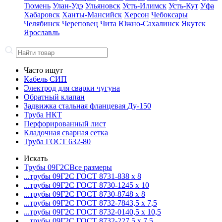
Тюмень
Улан-Удэ
Ульяновск
Усть-Илимск
Усть-Кут
Уфа
Хабаровск
Ханты-Мансийск
Херсон
Чебоксары
Челябинск
Череповец
Чита
Южно-Сахалинск
Якутск
Ярославль
Часто ищут
Кабель СИП
Электрод для сварки чугуна
Обратный клапан
Задвижка стальная фланцевая Ду-150
Труба НКТ
Перфорированный лист
Кладочная сварная сетка
Труба ГОСТ 632-80
Искать
Трубы 09Г2С
Все размеры
...трубы 09Г2С ГОСТ 8731-8
38 x 8
...трубы 09Г2С ГОСТ 8730-12
45 x 10
...трубы 09Г2С ГОСТ 8730-87
48 x 8
...трубы 09Г2С ГОСТ 8732-78
43,5 x 7,5
...трубы 09Г2С ГОСТ 8732-01
40,5 x 10,5
...трубы 09Г2С ГОСТ 8732-22
7,5 x 7,5