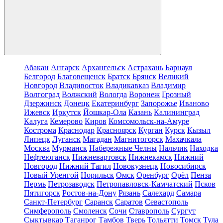
Абакан
Ангарск
Архангельск
Астрахань
Барнаул
Белгород
Благовещенск
Братск
Брянск
Великий
Новгород
Владивосток
Владикавказ
Владимир
Волгоград
Волжский
Вологда
Воронеж
Грозный
Дзержинск
Донецк
Екатеринбург
Запорожье
Иваново
Ижевск
Иркутск
Йошкар-Ола
Казань
Калининград
Калуга
Кемерово
Киров
Комсомольск-на-Амуре
Кострома
Краснодар
Красноярск
Курган
Курск
Кызыл
Липецк
Луганск
Магадан
Магнитогорск
Махачкала
Москва
Мурманск
Набережные Челны
Нальчик
Находка
Нефтеюганск
Нижневартовск
Нижнекамск
Нижний
Новгород
Нижний Тагил
Новокузнецк
Новосибирск
Новый Уренгой
Норильск
Омск
Оренбург
Орёл
Пенза
Пермь
Петрозаводск
Петропавловск-Камчатский
Псков
Пятигорск
Ростов-на-Дону
Рязань
Салехард
Самара
Санкт-Петербург
Саранск
Саратов
Севастополь
Симферополь
Смоленск
Сочи
Ставрополь
Сургут
Сыктывкар
Таганрог
Тамбов
Тверь
Тольятти
Томск
Тула