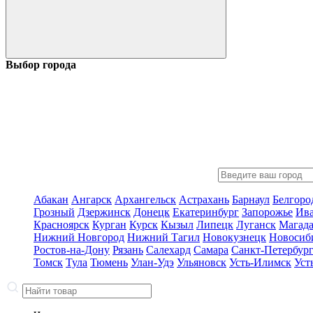
Выбор города
Абакан
Ангарск
Архангельск
Астрахань
Барнаул
Белгоро
Грозный
Дзержинск
Донецк
Екатеринбург
Запорожье
Ив
Красноярск
Курган
Курск
Кызыл
Липецк
Луганск
Магад
Нижний Новгород
Нижний Тагил
Новокузнецк
Новосиб
Ростов-на-Дону
Рязань
Салехард
Самара
Санкт-Петербур
Томск
Тула
Тюмень
Улан-Удэ
Ульяновск
Усть-Илимск
Уст