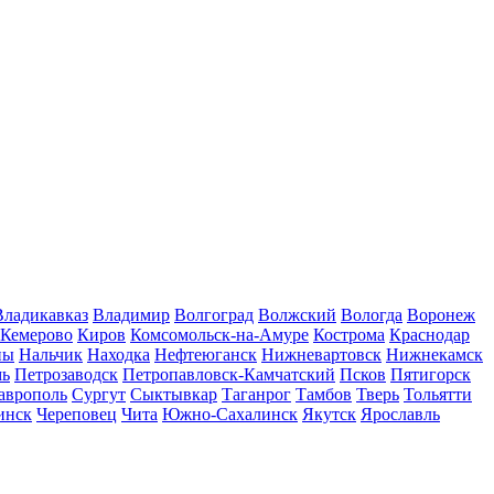
Владикавказ
Владимир
Волгоград
Волжский
Вологда
Воронеж
Кемерово
Киров
Комсомольск-на-Амуре
Кострома
Краснодар
ны
Нальчик
Находка
Нефтеюганск
Нижневартовск
Нижнекамск
мь
Петрозаводск
Петропавловск-Камчатский
Псков
Пятигорск
аврополь
Сургут
Сыктывкар
Таганрог
Тамбов
Тверь
Тольятти
инск
Череповец
Чита
Южно-Сахалинск
Якутск
Ярославль