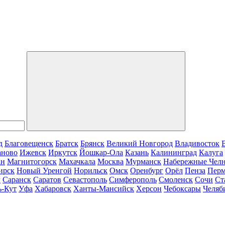
д
Благовещенск
Братск
Брянск
Великий Новгород
Владивосток
аново
Ижевск
Иркутск
Йошкар-Ола
Казань
Калининград
Калуга
ан
Магнитогорск
Махачкала
Москва
Мурманск
Набережные Чел
ирск
Новый Уренгой
Норильск
Омск
Оренбург
Орёл
Пенза
Пер
г
Саранск
Саратов
Севастополь
Симферополь
Смоленск
Сочи
Ст
ь-Кут
Уфа
Хабаровск
Ханты-Мансийск
Херсон
Чебоксары
Челяб