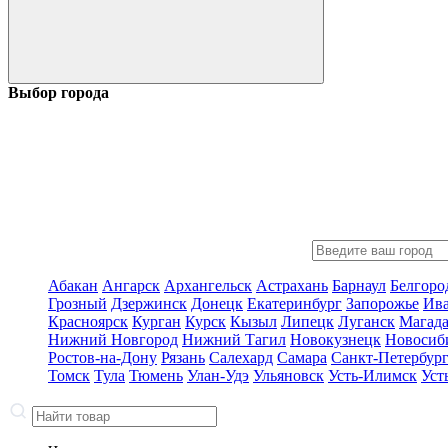
Выбор города
Абакан
Ангарск
Архангельск
Астрахань
Барнаул
Белгоро
Грозный
Дзержинск
Донецк
Екатеринбург
Запорожье
Ив
Красноярск
Курган
Курск
Кызыл
Липецк
Луганск
Магад
Нижний Новгород
Нижний Тагил
Новокузнецк
Новосиб
Ростов-на-Дону
Рязань
Салехард
Самара
Санкт-Петербур
Томск
Тула
Тюмень
Улан-Удэ
Ульяновск
Усть-Илимск
Уст