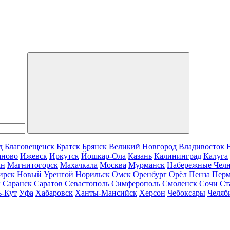
д
Благовещенск
Братск
Брянск
Великий Новгород
Владивосток
аново
Ижевск
Иркутск
Йошкар-Ола
Казань
Калининград
Калуга
ан
Магнитогорск
Махачкала
Москва
Мурманск
Набережные Чел
ирск
Новый Уренгой
Норильск
Омск
Оренбург
Орёл
Пенза
Пер
г
Саранск
Саратов
Севастополь
Симферополь
Смоленск
Сочи
Ст
ь-Кут
Уфа
Хабаровск
Ханты-Мансийск
Херсон
Чебоксары
Челяб