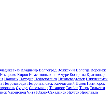
Владикавказ
Владимир
Волгоград
Волжский
Вологда
Воронеж
Кемерово
Киров
Комсомольск-на-Амуре
Кострома
Краснодар
ны
Нальчик
Находка
Нефтеюганск
Нижневартовск
Нижнекамск
мь
Петрозаводск
Петропавловск-Камчатский
Псков
Пятигорск
аврополь
Сургут
Сыктывкар
Таганрог
Тамбов
Тверь
Тольятти
инск
Череповец
Чита
Южно-Сахалинск
Якутск
Ярославль