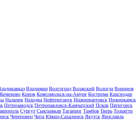
Владикавказ
Владимир
Волгоград
Волжский
Вологда
Воронеж
Кемерово
Киров
Комсомольск-на-Амуре
Кострома
Краснодар
ны
Нальчик
Находка
Нефтеюганск
Нижневартовск
Нижнекамск
мь
Петрозаводск
Петропавловск-Камчатский
Псков
Пятигорск
аврополь
Сургут
Сыктывкар
Таганрог
Тамбов
Тверь
Тольятти
инск
Череповец
Чита
Южно-Сахалинск
Якутск
Ярославль