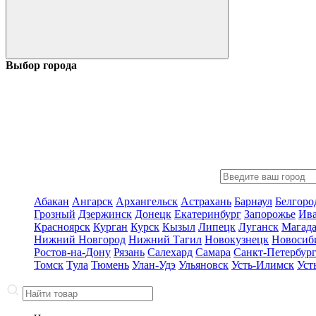
Выбор города
Абакан
Ангарск
Архангельск
Астрахань
Барнаул
Белгоро
Грозный
Дзержинск
Донецк
Екатеринбург
Запорожье
Ив
Красноярск
Курган
Курск
Кызыл
Липецк
Луганск
Магад
Нижний Новгород
Нижний Тагил
Новокузнецк
Новосиб
Ростов-на-Дону
Рязань
Салехард
Самара
Санкт-Петербур
Томск
Тула
Тюмень
Улан-Удэ
Ульяновск
Усть-Илимск
Уст