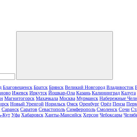
д
Благовещенск
Братск
Брянск
Великий Новгород
Владивосток
аново
Ижевск
Иркутск
Йошкар-Ола
Казань
Калининград
Калуга
ан
Магнитогорск
Махачкала
Москва
Мурманск
Набережные Чел
ирск
Новый Уренгой
Норильск
Омск
Оренбург
Орёл
Пенза
Пер
г
Саранск
Саратов
Севастополь
Симферополь
Смоленск
Сочи
Ст
ь-Кут
Уфа
Хабаровск
Ханты-Мансийск
Херсон
Чебоксары
Челяб