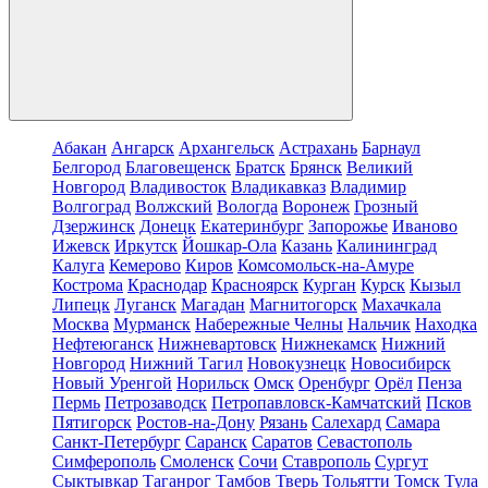
Абакан
Ангарск
Архангельск
Астрахань
Барнаул
Белгород
Благовещенск
Братск
Брянск
Великий
Новгород
Владивосток
Владикавказ
Владимир
Волгоград
Волжский
Вологда
Воронеж
Грозный
Дзержинск
Донецк
Екатеринбург
Запорожье
Иваново
Ижевск
Иркутск
Йошкар-Ола
Казань
Калининград
Калуга
Кемерово
Киров
Комсомольск-на-Амуре
Кострома
Краснодар
Красноярск
Курган
Курск
Кызыл
Липецк
Луганск
Магадан
Магнитогорск
Махачкала
Москва
Мурманск
Набережные Челны
Нальчик
Находка
Нефтеюганск
Нижневартовск
Нижнекамск
Нижний
Новгород
Нижний Тагил
Новокузнецк
Новосибирск
Новый Уренгой
Норильск
Омск
Оренбург
Орёл
Пенза
Пермь
Петрозаводск
Петропавловск-Камчатский
Псков
Пятигорск
Ростов-на-Дону
Рязань
Салехард
Самара
Санкт-Петербург
Саранск
Саратов
Севастополь
Симферополь
Смоленск
Сочи
Ставрополь
Сургут
Сыктывкар
Таганрог
Тамбов
Тверь
Тольятти
Томск
Тула