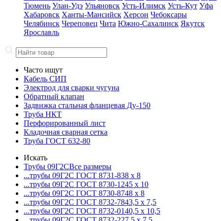
Тюмень
Улан-Удэ
Ульяновск
Усть-Илимск
Усть-Кут
Уфа
Хабаровск
Ханты-Мансийск
Херсон
Чебоксары
Челябинск
Череповец
Чита
Южно-Сахалинск
Якутск
Ярославль
Часто ищут
Кабель СИП
Электрод для сварки чугуна
Обратный клапан
Задвижка стальная фланцевая Ду-150
Труба НКТ
Перфорированный лист
Кладочная сварная сетка
Труба ГОСТ 632-80
Искать
Трубы 09Г2С
Все размеры
...трубы 09Г2С ГОСТ 8731-8
38 x 8
...трубы 09Г2С ГОСТ 8730-12
45 x 10
...трубы 09Г2С ГОСТ 8730-87
48 x 8
...трубы 09Г2С ГОСТ 8732-78
43,5 x 7,5
...трубы 09Г2С ГОСТ 8732-01
40,5 x 10,5
...трубы 09Г2С ГОСТ 8732-22
7,5 x 7,5