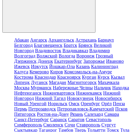
Абакан
Ангарск
Архангельск
Астрахань
Барнаул
Белгород
Благовещенск
Братск
Брянск
Великий
Новгород
Владивосток
Владикавказ
Владимир
Волгоград
Волжский
Вологда
Воронеж
Грозный
Дзержинск
Донецк
Екатеринбург
Запорожье
Иваново
Ижевск
Иркутск
Йошкар-Ола
Казань
Калининград
Калуга
Кемерово
Киров
Комсомольск-на-Амуре
Кострома
Краснодар
Красноярск
Курган
Курск
Кызыл
Липецк
Луганск
Магадан
Магнитогорск
Махачкала
Москва
Мурманск
Набережные Челны
Нальчик
Находка
Нефтеюганск
Нижневартовск
Нижнекамск
Нижний
Новгород
Нижний Тагил
Новокузнецк
Новосибирск
Новый Уренгой
Норильск
Омск
Оренбург
Орёл
Пенза
Пермь
Петрозаводск
Петропавловск-Камчатский
Псков
Пятигорск
Ростов-на-Дону
Рязань
Салехард
Самара
Санкт-Петербург
Саранск
Саратов
Севастополь
Симферополь
Смоленск
Сочи
Ставрополь
Сургут
Сыктывкар
Таганрог
Тамбов
Тверь
Тольятти
Томск
Тула