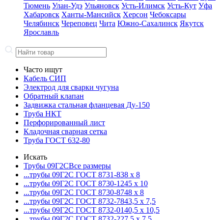
Тюмень
Улан-Удэ
Ульяновск
Усть-Илимск
Усть-Кут
Уфа
Хабаровск
Ханты-Мансийск
Херсон
Чебоксары
Челябинск
Череповец
Чита
Южно-Сахалинск
Якутск
Ярославль
Часто ищут
Кабель СИП
Электрод для сварки чугуна
Обратный клапан
Задвижка стальная фланцевая Ду-150
Труба НКТ
Перфорированный лист
Кладочная сварная сетка
Труба ГОСТ 632-80
Искать
Трубы 09Г2С
Все размеры
...трубы 09Г2С ГОСТ 8731-8
38 x 8
...трубы 09Г2С ГОСТ 8730-12
45 x 10
...трубы 09Г2С ГОСТ 8730-87
48 x 8
...трубы 09Г2С ГОСТ 8732-78
43,5 x 7,5
...трубы 09Г2С ГОСТ 8732-01
40,5 x 10,5
...трубы 09Г2С ГОСТ 8732-22
7,5 x 7,5