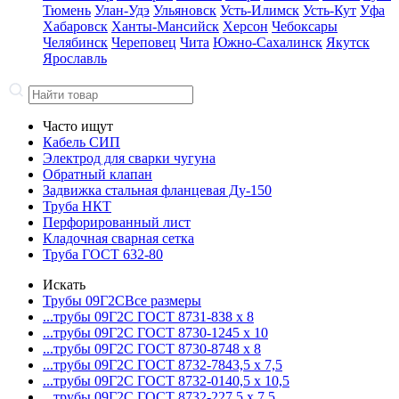
Тюмень
Улан-Удэ
Ульяновск
Усть-Илимск
Усть-Кут
Уфа
Хабаровск
Ханты-Мансийск
Херсон
Чебоксары
Челябинск
Череповец
Чита
Южно-Сахалинск
Якутск
Ярославль
Часто ищут
Кабель СИП
Электрод для сварки чугуна
Обратный клапан
Задвижка стальная фланцевая Ду-150
Труба НКТ
Перфорированный лист
Кладочная сварная сетка
Труба ГОСТ 632-80
Искать
Трубы 09Г2С
Все размеры
...трубы 09Г2С ГОСТ 8731-8
38 x 8
...трубы 09Г2С ГОСТ 8730-12
45 x 10
...трубы 09Г2С ГОСТ 8730-87
48 x 8
...трубы 09Г2С ГОСТ 8732-78
43,5 x 7,5
...трубы 09Г2С ГОСТ 8732-01
40,5 x 10,5
...трубы 09Г2С ГОСТ 8732-22
7,5 x 7,5