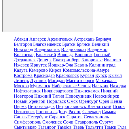
Абакан
Ангарск
Архангельск
Астрахань
Барнаул
Белгород
Благовещенск
Братск
Брянск
Великий
Новгород
Владивосток
Владикавказ
Владимир
Волгоград
Волжский
Вологда
Воронеж
Грозный
Дзержинск
Донецк
Екатеринбург
Запорожье
Иваново
Ижевск
Иркутск
Йошкар-Ола
Казань
Калининград
Калуга
Кемерово
Киров
Комсомольск-на-Амуре
Кострома
Краснодар
Красноярск
Курган
Курск
Кызыл
Липецк
Луганск
Магадан
Магнитогорск
Махачкала
Москва
Мурманск
Набережные Челны
Нальчик
Находка
Нефтеюганск
Нижневартовск
Нижнекамск
Нижний
Новгород
Нижний Тагил
Новокузнецк
Новосибирск
Новый Уренгой
Норильск
Омск
Оренбург
Орёл
Пенза
Пермь
Петрозаводск
Петропавловск-Камчатский
Псков
Пятигорск
Ростов-на-Дону
Рязань
Салехард
Самара
Санкт-Петербург
Саранск
Саратов
Севастополь
Симферополь
Смоленск
Сочи
Ставрополь
Сургут
Сыктывкар
Таганрог
Тамбов
Тверь
Тольятти
Томск
Тула