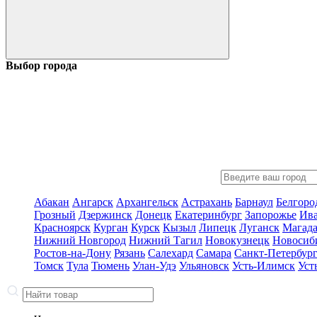
Выбор города
Абакан
Ангарск
Архангельск
Астрахань
Барнаул
Белгоро
Грозный
Дзержинск
Донецк
Екатеринбург
Запорожье
Ив
Красноярск
Курган
Курск
Кызыл
Липецк
Луганск
Магад
Нижний Новгород
Нижний Тагил
Новокузнецк
Новосиб
Ростов-на-Дону
Рязань
Салехард
Самара
Санкт-Петербур
Томск
Тула
Тюмень
Улан-Удэ
Ульяновск
Усть-Илимск
Уст