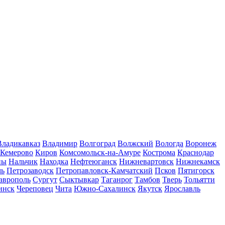
Владикавказ
Владимир
Волгоград
Волжский
Вологда
Воронеж
Кемерово
Киров
Комсомольск-на-Амуре
Кострома
Краснодар
ны
Нальчик
Находка
Нефтеюганск
Нижневартовск
Нижнекамск
мь
Петрозаводск
Петропавловск-Камчатский
Псков
Пятигорск
аврополь
Сургут
Сыктывкар
Таганрог
Тамбов
Тверь
Тольятти
инск
Череповец
Чита
Южно-Сахалинск
Якутск
Ярославль