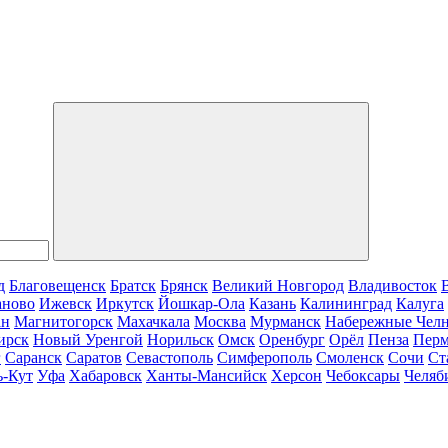
д
Благовещенск
Братск
Брянск
Великий Новгород
Владивосток
аново
Ижевск
Иркутск
Йошкар-Ола
Казань
Калининград
Калуга
ан
Магнитогорск
Махачкала
Москва
Мурманск
Набережные Чел
ирск
Новый Уренгой
Норильск
Омск
Оренбург
Орёл
Пенза
Пер
г
Саранск
Саратов
Севастополь
Симферополь
Смоленск
Сочи
Ст
ь-Кут
Уфа
Хабаровск
Ханты-Мансийск
Херсон
Чебоксары
Челяб