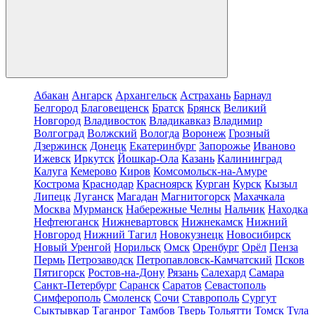
Абакан
Ангарск
Архангельск
Астрахань
Барнаул
Белгород
Благовещенск
Братск
Брянск
Великий
Новгород
Владивосток
Владикавказ
Владимир
Волгоград
Волжский
Вологда
Воронеж
Грозный
Дзержинск
Донецк
Екатеринбург
Запорожье
Иваново
Ижевск
Иркутск
Йошкар-Ола
Казань
Калининград
Калуга
Кемерово
Киров
Комсомольск-на-Амуре
Кострома
Краснодар
Красноярск
Курган
Курск
Кызыл
Липецк
Луганск
Магадан
Магнитогорск
Махачкала
Москва
Мурманск
Набережные Челны
Нальчик
Находка
Нефтеюганск
Нижневартовск
Нижнекамск
Нижний
Новгород
Нижний Тагил
Новокузнецк
Новосибирск
Новый Уренгой
Норильск
Омск
Оренбург
Орёл
Пенза
Пермь
Петрозаводск
Петропавловск-Камчатский
Псков
Пятигорск
Ростов-на-Дону
Рязань
Салехард
Самара
Санкт-Петербург
Саранск
Саратов
Севастополь
Симферополь
Смоленск
Сочи
Ставрополь
Сургут
Сыктывкар
Таганрог
Тамбов
Тверь
Тольятти
Томск
Тула