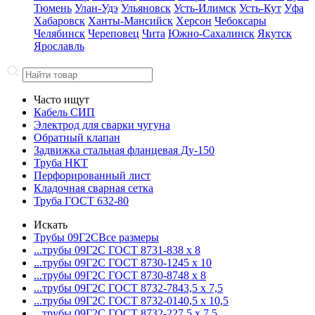
Тюмень
Улан-Удэ
Ульяновск
Усть-Илимск
Усть-Кут
Уфа
Хабаровск
Ханты-Мансийск
Херсон
Чебоксары
Челябинск
Череповец
Чита
Южно-Сахалинск
Якутск
Ярославль
Часто ищут
Кабель СИП
Электрод для сварки чугуна
Обратный клапан
Задвижка стальная фланцевая Ду-150
Труба НКТ
Перфорированный лист
Кладочная сварная сетка
Труба ГОСТ 632-80
Искать
Трубы 09Г2С
Все размеры
...трубы 09Г2С ГОСТ 8731-8
38 x 8
...трубы 09Г2С ГОСТ 8730-12
45 x 10
...трубы 09Г2С ГОСТ 8730-87
48 x 8
...трубы 09Г2С ГОСТ 8732-78
43,5 x 7,5
...трубы 09Г2С ГОСТ 8732-01
40,5 x 10,5
...трубы 09Г2С ГОСТ 8732-22
7,5 x 7,5