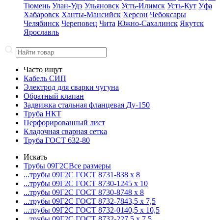
Тюмень
Улан-Удэ
Ульяновск
Усть-Илимск
Усть-Кут
Уфа
Хабаровск
Ханты-Мансийск
Херсон
Чебоксары
Челябинск
Череповец
Чита
Южно-Сахалинск
Якутск
Ярославль
Часто ищут
Кабель СИП
Электрод для сварки чугуна
Обратный клапан
Задвижка стальная фланцевая Ду-150
Труба НКТ
Перфорированный лист
Кладочная сварная сетка
Труба ГОСТ 632-80
Искать
Трубы 09Г2С
Все размеры
...трубы 09Г2С ГОСТ 8731-8
38 x 8
...трубы 09Г2С ГОСТ 8730-12
45 x 10
...трубы 09Г2С ГОСТ 8730-87
48 x 8
...трубы 09Г2С ГОСТ 8732-78
43,5 x 7,5
...трубы 09Г2С ГОСТ 8732-01
40,5 x 10,5
...трубы 09Г2С ГОСТ 8732-22
7,5 x 7,5