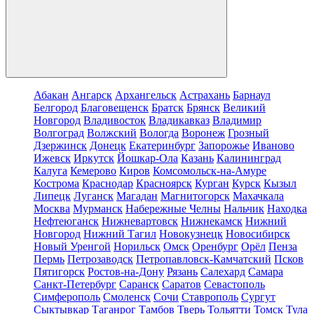
Абакан
Ангарск
Архангельск
Астрахань
Барнаул
Белгород
Благовещенск
Братск
Брянск
Великий
Новгород
Владивосток
Владикавказ
Владимир
Волгоград
Волжский
Вологда
Воронеж
Грозный
Дзержинск
Донецк
Екатеринбург
Запорожье
Иваново
Ижевск
Иркутск
Йошкар-Ола
Казань
Калининград
Калуга
Кемерово
Киров
Комсомольск-на-Амуре
Кострома
Краснодар
Красноярск
Курган
Курск
Кызыл
Липецк
Луганск
Магадан
Магнитогорск
Махачкала
Москва
Мурманск
Набережные Челны
Нальчик
Находка
Нефтеюганск
Нижневартовск
Нижнекамск
Нижний
Новгород
Нижний Тагил
Новокузнецк
Новосибирск
Новый Уренгой
Норильск
Омск
Оренбург
Орёл
Пенза
Пермь
Петрозаводск
Петропавловск-Камчатский
Псков
Пятигорск
Ростов-на-Дону
Рязань
Салехард
Самара
Санкт-Петербург
Саранск
Саратов
Севастополь
Симферополь
Смоленск
Сочи
Ставрополь
Сургут
Сыктывкар
Таганрог
Тамбов
Тверь
Тольятти
Томск
Тула