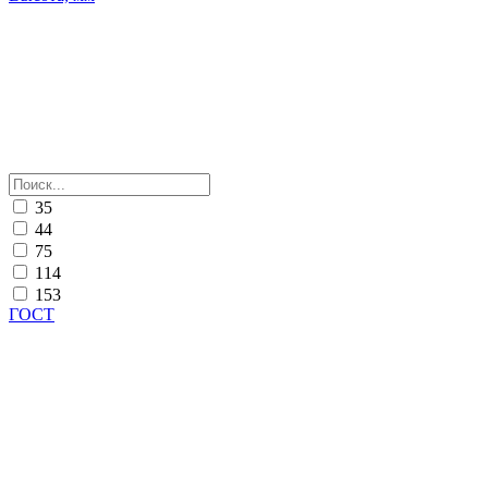
35
44
75
114
153
ГОСТ